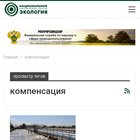
Главная
компенсация
просмотр тегов
компенсация