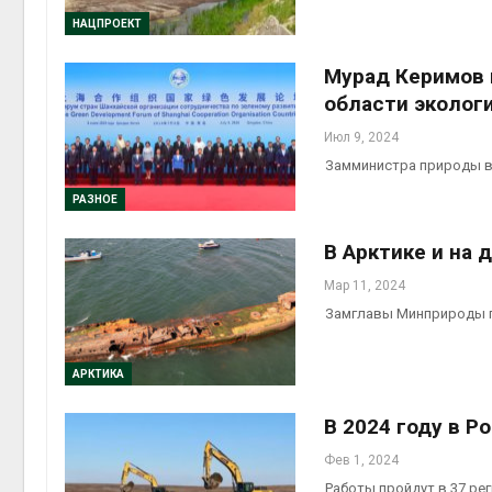
НАЦПРОЕКТ
Авг 6, 2
Мурад Керимов 
области эколог
Июл 9, 2024
Авг 6, 2
Замминистра природы в
РАЗНОЕ
В Арктике и на
Мар 11, 2024
Замглавы Минприроды п
АРКТИКА
В 2024 году в 
Фев 1, 2024
Работы пройдут в 37 ре