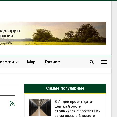
нологии
Мир
Разное
Самые популярные
 ускорит
В Индии проект дата-
нечной
центра Google
-за роста
столкнулся с протестами
ороны ИИ
из-за воды и близости