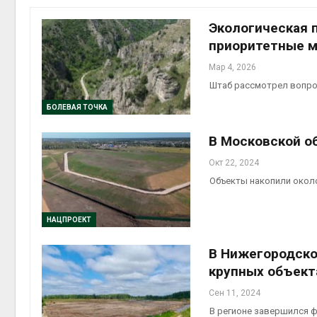
Экологическая 
приоритетные 
Мар 4, 2026
контей
Штаб рассмотрел вопро
Авг 7, 2
БОЛЕВАЯ ТОЧКА
В Московской о
Окт 22, 2024
Авг 6, 2
Объекты накопили окол
НАЦПРОЕКТ
В Нижегородско
Авг 6, 2
крупных объект
Сен 11, 2024
В регионе завершился 