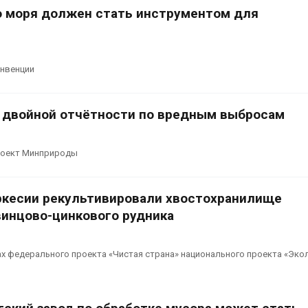
о моря должен стать инструментом для
онвенции
т двойной отчётности по вредным выбросам
роект Минприроды
ркесии рекультивировали хвостохранилище
винцово-цинкового рудника
х федерального проекта «Чистая страна» национального проекта «Эко