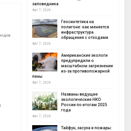
заповедника
Авг 7, 2026
в
ща Волги и
Геосинтетика на
те может
полигоне: как меняется
рму почти в
инфраструктура
конт
тходов
обращения с отходами
Авг 7
Авг 7, 2026
требовал
Американские экологи
ожения в
предупредили о
ды на фоне
масштабном загрязнении
 от пожаров
из-за противопожарной
Авг 6
пены
Авг 7, 2026
х шин
ться без
Названы ведущие
 и почти
экологические НКО
а
я
России по итогам 2025
Авг 6
года
Авг 7, 2026
северные
ют вес
Тайфун, засуха и пожары: