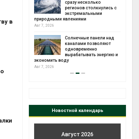
й миграцией
сразу несколько
регионов столкнулись с
Авг 6
экстремальными
природными явлениями
ву в
т сбор
Авг 7, 2026
приютов
города
Солнечные панели над
каналами позволяют
Авг 6
одновременно
вырабатывать энергию и
экономить воду
Авг 7, 2026
но
Новостной календарь
алки
Август 2026