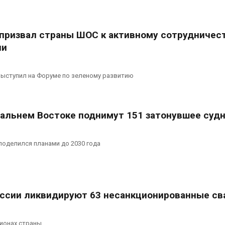
вторсырья
перед осенне
026
Авг 7, 2026
призвал страны ШОС к активному сотрудничест
Учёные предложили
Ozon запусти
получать питьевую воду
помощи для 
ии
из воздуха с помощью
Нижнего Нов
ветра
Авг 7, 2026
026
ыступил на Форуме по зеленому развитию
 дальнем Востоке поднимут 151 затонувшее суд
оделился планами до 2030 года
России ликвидируют 63 несанкционированные св
гионах страны