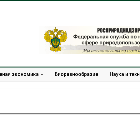
еная экономика
Биоразнообразие
Наука и тех
Дождевая вода с крыш
Южная Корея
может помочь городам
развитие сол
переживать жару
энергетики из
спроса со ст
Авг 7, 2026