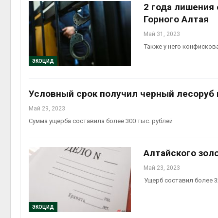
2 года лишения
Авг 5, 2
Горного Алтая
Май 31, 2023
Также у него конфисков
Авг 5, 2
ЭКОЦИД
Условный срок получил черный лесоруб 
Май 29, 2023
Сумма ущерба составила более 300 тыс. рублей
Алтайского зол
Май 23, 2023
Ущерб составил более 3
ЭКОЦИД