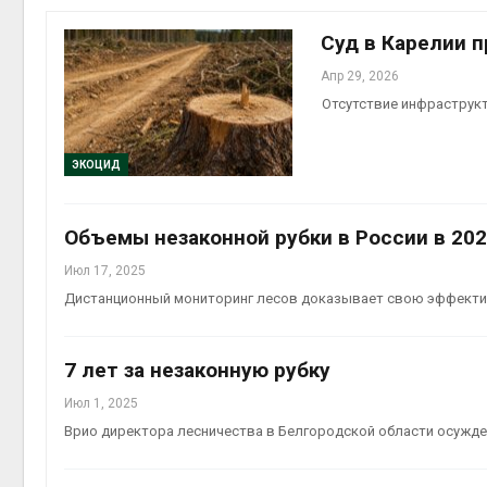
на скл
Авг 6, 2
Суд в Карелии 
Апр 29, 2026
Отсутствие инфраструк
ЭКОЦИД
Объемы незаконной рубки в России в 202
Авг 6, 2
Июл 17, 2025
Дистанционный мониторинг лесов доказывает свою эффект
7 лет за незаконную рубку
Июл 1, 2025
Врио директора лесничества в Белгородской области осужден