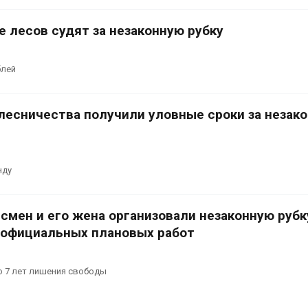
е лесов судят за незаконную рубку
блей
 лесничества получили уловные сроки за незак
нду
смен и его жена организовали незаконную рубк
 официальных плановых работ
о 7 лет лишения свободы