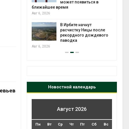
может появиться в
Авг 5
ближайшее время
Авг 6, 2026
т всё
ой
В Ирбите начнут
а засух,
расчистку Ницы после
 рубок
рекордного дождевого
Авг 5
паводка
Авг 6, 2026
Новостной календарь
ревьев
Август 2026
Пн
Вт
Ср
Чт
Пт
Сб
Вс