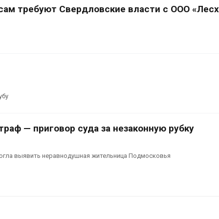
есам требуют Свердловские власти с ООО «Лесх
убу
траф — приговор суда за незаконную рубку
могла выявить неравнодушная жительница Подмосковья