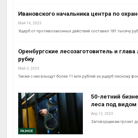
Ивановского начальника центра по охран
Май 16, 2023
Ущерб от противозаконных действий составил 181 тысячу ру
Оренбургские лесозаготовитель и глава
рубку
Май 3, 2023
Также с них взыщут более 11 млн рублей за ущерб лесному фо
50-летний бизне
леса под видом
Апр 13, 2023
Заговорщикам грозит д
РАЗНОЕ