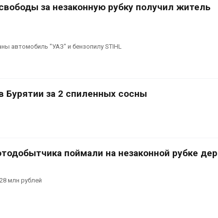
сентябре
 свободы за незаконную рубку получил житель
026
Авг 6, 2026
Суд запретил
использовать
Европа теряе
крокодилов для охраны
больше лесн
аны автомобиль "УАЗ" и бензопилу STIHL
израильской тюрьмы
биомассы из-з
вредителей и
026
Авг 6, 2026
в Бурятии за 2 спиленных сосны
отодобытчика поймали на незаконной рубке де
28 млн рублей