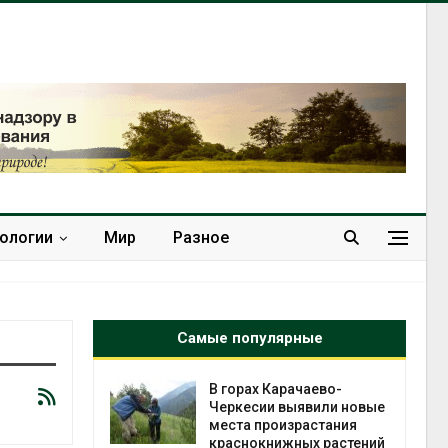
нологии
Мир
Разное
Самые популярные
нал вновь
В горах Карачаево-
 загрузку
Черкесии выявили новые
дефицита
места произрастания
ы
краснокнижных растений