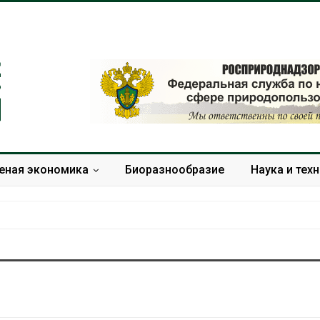
еная экономика
Биоразнообразие
Наука и тех
В Домодедове
Панамский ка
ликвидируют
ограничивает
последствия разлива
судов из-за 
химикатов после пожара
пресной вод