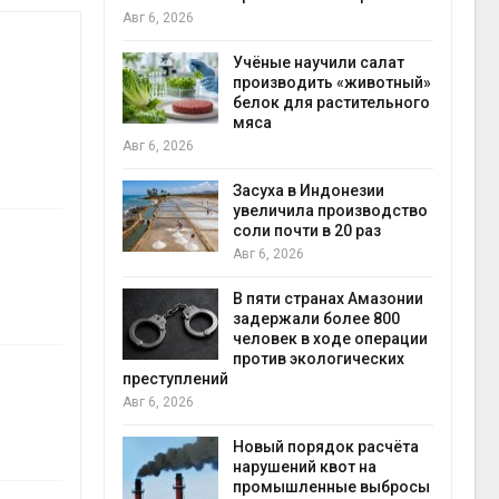
на с
Авг 6, 2026
Авг 6
провинции
Учёные научили салат
 паводков
производить «животный»
 более 140
белок для растительного
мяса
Авг 6, 2026
илл
Засуха в Индонезии
увеличила производство
и для сбора
соли почти в 20 раз
Авг 6, 2026
Авг 6
В пяти странах Амазонии
ложили
задержали более 800
ьевую воду
человек в ходе операции
 помощью
против экологических
преступлений
Авг 6, 2026
«Экопульс»
Новый порядок расчёта
я мусорных
нарушений квот на
устят в
промышленные выбросы