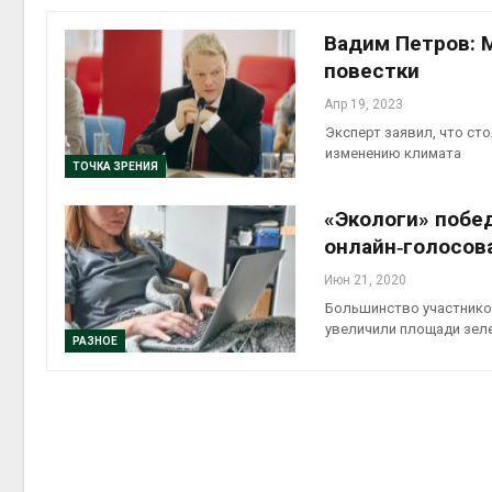
приро
Авг 7, 2
Вадим Петров: 
повестки
Апр 19, 2023
Эксперт заявил, что ст
изменению климата
эконом
ТОЧКА ЗРЕНИЯ
Авг 7, 2
«Экологи» побе
онлайн‑голосов
Июн 21, 2020
Большинство участников
увеличили площади зел
РАЗНОЕ
контей
Авг 7, 2