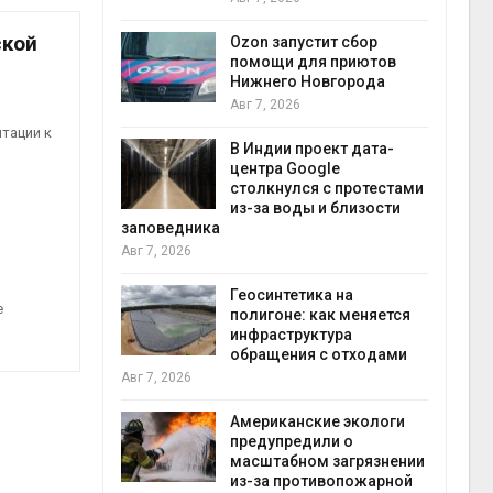
прир
Авг 7
ской
Ozon запустит сбор
й
помощи для приютов
й контроль
Нижнего Новгорода
тически
Авг 7, 2026
ерок к
тации к
В Индии проект дата-
экон
центра Google
Авг 7
столкнулся с протестами
 ускорит
из-за воды и близости
нечной
заповедника
-за роста
Авг 7, 2026
ороны ИИ
Геосинтетика на
е
полигоне: как меняется
в
инфраструктура
ща Волги и
обращения с отходами
те может
Авг 7, 2026
рму почти в
конт
Американские экологи
Авг 7
предупредили о
масштабном загрязнении
требовал
из-за противопожарной