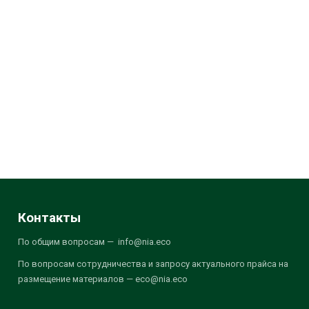
Контакты
По общим вопросам — info@nia.eco
По вопросам сотрудничества и запросу актуального прайса на
размещение материалов — eco@nia.eco