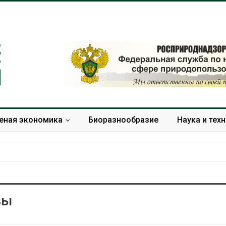
еная экономика
Биоразнообразие
Наука и тех
вы
Тайфун, засуха и пожары:
Микропласти
сразу несколько
упаковки мо
регионов столкнулись с
усиливать ри
экстремальными
болезни пече