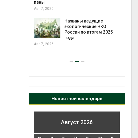
ожения в
пены
ды на фоне
Авг 7, 2026
 от пожаров
Авг 6
Названы ведущие
экологические НКО
х шин
России по итогам 2025
ться без
года
 и почти
Авг 7, 2026
я
Авг 6
Новостной календарь
Август 2026