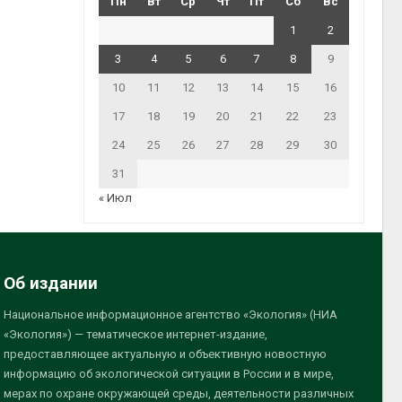
Пн
Вт
Ср
Чт
Пт
Сб
Вс
1
2
3
4
5
6
7
8
9
10
11
12
13
14
15
16
17
18
19
20
21
22
23
24
25
26
27
28
29
30
31
« Июл
Об издании
Национальное информационное агентство «Экология» (НИА
«Экология») — тематическое интернет-издание,
предоставляющее актуальную и объективную новостную
информацию об экологической ситуации в России и в мире,
мерах по охране окружающей среды, деятельности различных