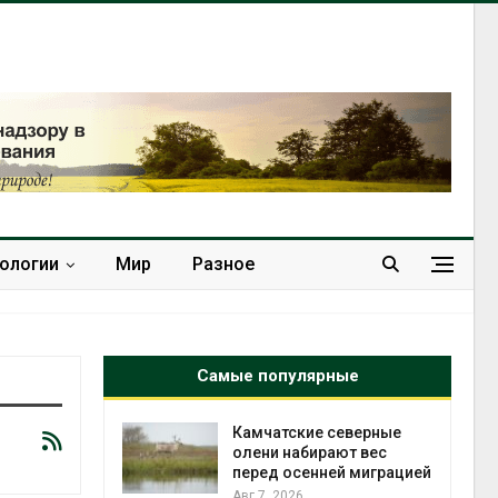
нологии
Мир
Разное
Самые популярные
к из
Камчатские северные
жет
олени набирают вес
ск жировой
перед осенней миграцией
ни
Авг 7, 2026