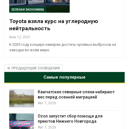
ЗЕЛЕНАЯ ЭКОНОМИКА
Toyota взяла курс на углеродную
нейтральность
Июн 12, 2021
К 2035 году концерн намерен достичь нулевых выбросов на
заводах во всём мире.
ПРЕДЫДУЩИЕ СООБЩЕНИЯ
Самые популярные
абирают
Тайфун, засуха и пожары: сразу
несколько регионов столкнулись с
экстремальными природными
явлениями
Авг 7, 2026
я
Солнечные панели над каналами