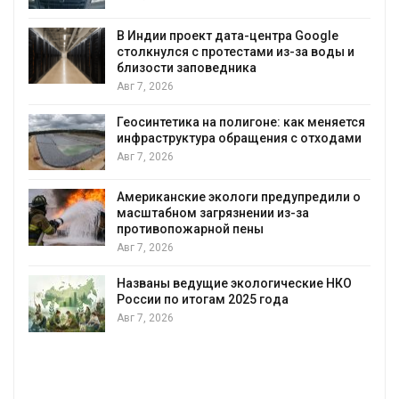
позволяют одновременно
вырабатывать энергию и экономить
воду
oogle
 воды и
Авг 7, 2026
Дождевая вода с крыш может помо
городам переживать жару
 меняется
Авг 7, 2026
отходами
Минприроды потребовало ускорить
строительство мусорных объектов и
уборку контейнерных площадок
редили о
Авг 7, 2026
Панамский канал вновь ограничивае
загрузку судов из-за дефицита прес
воды
ие НКО
Авг 6, 2026
В китайской провинции Шэньси из-за
паводков эвакуировали более 140 т
человек
Авг 6, 2026