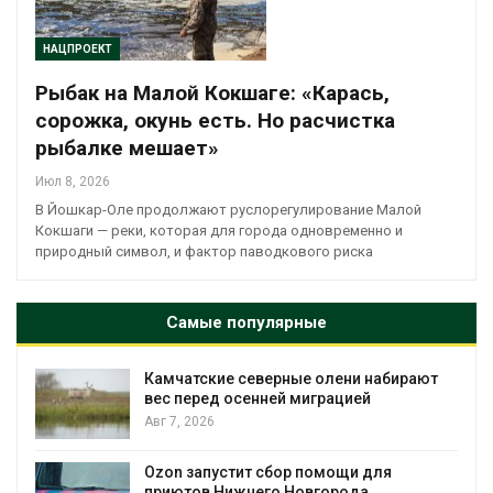
НАЦПРОЕКТ
Рыбак на Малой Кокшаге: «Карась,
сорожка, окунь есть. Но расчистка
рыбалке мешает»
Июл 8, 2026
В Йошкар-Оле продолжают руслорегулирование Малой
Кокшаги — реки, которая для города одновременно и
природный символ, и фактор паводкового риска
Самые популярные
Камчатские северные олени набирают
и
вес перед осенней миграцией
Авг 7, 2026
А
Ozon запустит сбор помощи для
к
приютов Нижнего Новгорода