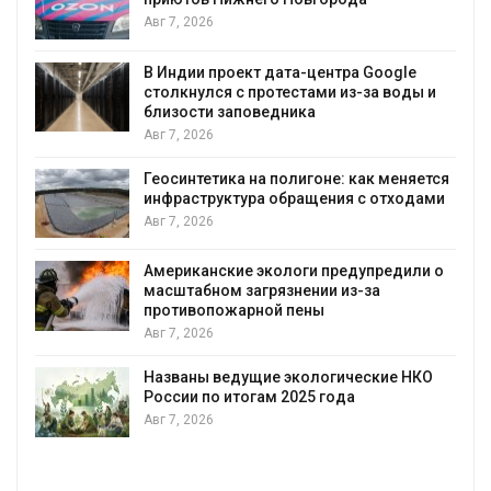
Авг 7, 2026
В Индии проект дата-центра Google
столкнулся с протестами из-за воды и
А
близости заповедника
Авг 7, 2026
Геосинтетика на полигоне: как меняется
инфраструктура обращения с отходами
Авг 7, 2026
Американские экологи предупредили о
масштабном загрязнении из-за
противопожарной пены
Авг 7, 2026
Названы ведущие экологические НКО
России по итогам 2025 года
Авг 7, 2026
я