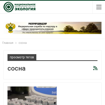
Главная
сосна
просмотр тегов
сосна