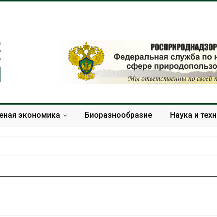
еная экономика
Биоразнообразие
Наука и тех
Дождевая вода с крыш
Южная Корея
может помочь городам
развитие сол
переживать жару
энергетики из
спроса со ст
Авг 7, 2026