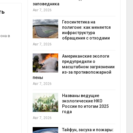
заповедника
Авг 7, 2026
ть
в
ща Волги и
Геосинтетика на
те может
полигоне: как меняется
рму почти в
инфраструктура
конт
иона в
обращения с отходами
Авг 7
Авг 7, 2026
требовал
Американские экологи
ожения в
предупредили о
ды на фоне
масштабном загрязнении
 от пожаров
из-за противопожарной
Авг 6
пены
Авг 7, 2026
х шин
ться без
Названы ведущие
 и почти
экологические НКО
я
России по итогам 2025
Авг 6
года
Авг 7, 2026
северные
ют вес
Тайфун, засуха и пожары: