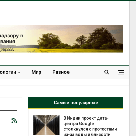
нологии
Мир
Разное
Самые популярные
 ускорит
В Индии проект дата-
нечной
центра Google
-за роста
столкнулся с протестами
ороны ИИ
из-за воды и близости