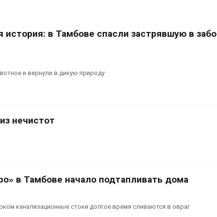
вторсырья
перед осенне
026
Авг 7, 2026
 история: в Тамбове спасли застрявшую в заб
Учёные предложили
Ozon запусти
получать питьевую воду
помощи для 
из воздуха с помощью
Нижнего Нов
ветра
Авг 7, 2026
026
вотное и вернули в дикую природу
 из нечистот
ро» в Тамбове начало подтапливать дома
оком канализационные стоки долгое время сливаются в овраг