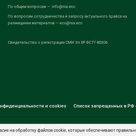
По общим вопросам — info@nia.eco
По вопросам сотрудничества и запросу актуального прайса на
размещение материалов — eco@nia.eco
Свидетельство о регистрации СМИ Эл № ФС77-80306
нфиденциальности и cookies
Список запрещенных в РФ 
© 2026 - НИА "Экология". Все права защищены.
Дизайн:
nia.eco
асие на обработку файлов cookie, которые обеспечивают правильн