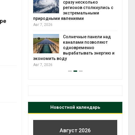
й миграцией
сразу несколько
регионов столкнулись с
Авг 6
экстремальными
природными явлениями
оре
т сбор
Авг 7, 2026
приютов
города
Солнечные панели над
каналами позволяют
Авг 6
одновременно
вырабатывать энергию и
экономить воду
Авг 7, 2026
Новостной календарь
Август 2026