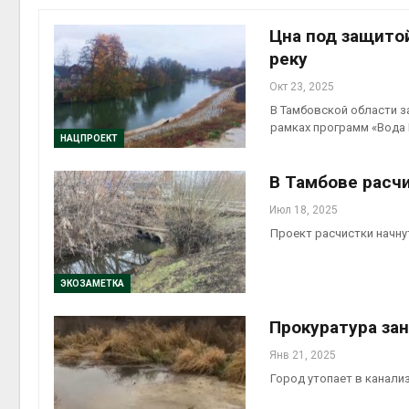
Цна под защито
реку
Окт 23, 2025
контей
В Тамбовской области з
Авг 7, 2
рамках программ «Вода 
НАЦПРОЕКТ
В Тамбове расч
Июл 18, 2025
Авг 6, 2
Проект расчистки начну
ЭКОЗАМЕТКА
Прокуратура за
Авг 6, 2
Янв 21, 2025
Город утопает в канали