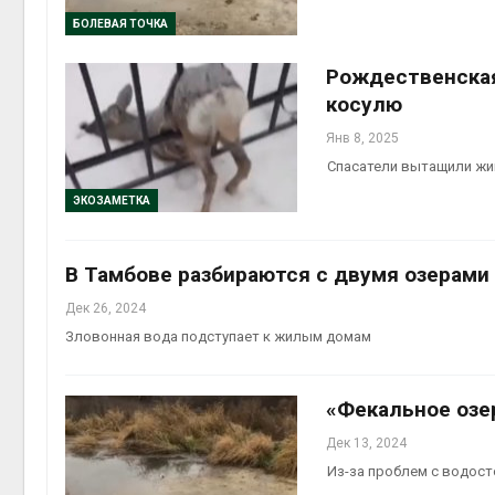
БОЛЕВАЯ ТОЧКА
Авг 6, 2
Рождественская
косулю
Янв 8, 2025
Авг 6, 2
Спасатели вытащили жи
ЭКОЗАМЕТКА
В Тамбове разбираются с двумя озерами
Дек 26, 2024
Зловонная вода подступает к жилым домам
«Фекальное озе
Дек 13, 2024
Из-за проблем с водост