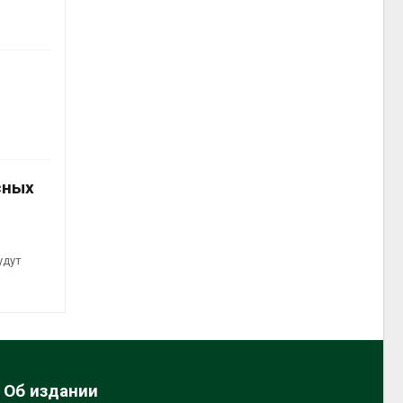
сных
удут
Об издании