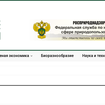
еная экономика
Биоразнообразие
Наука и тех
Южная Корея ускорит
В Индии
развитие солнечной
центра 
энергетики из-за роста
столкну
спроса со стороны ИИ
из-за в