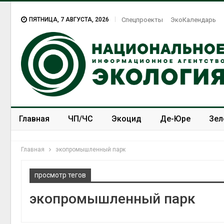
ПЯТНИЦА, 7 АВГУСТА, 2026
Спецпроекты
ЭкоКалендарь
Главная
ЧП/ЧС
Экоцид
Де-Юре
Зел
Спецпроекты
ЭкоЗОЖ
Главная
экопромышленный парк
просмотр тегов
экопромышленный парк
Дождевая вода с крыш
может помочь городам
переживать жару
Авг 7, 2026