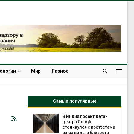
нологии
Мир
Разное
Самые популярные
 проект дата-
Дождевая вода с крыш
Google
может помочь городам
лся с протестами
переживать жару
оды и близости
Авг 7, 2026