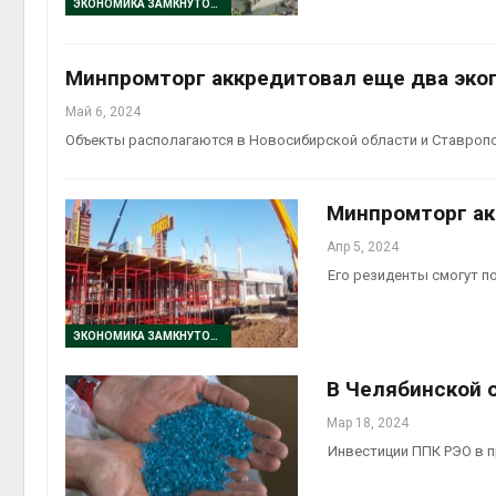
ЭКОНОМИКА ЗАМКНУТОГО ЦИКЛА
вторсырья
Авг 6, 2026
Минпромторг аккредитовал еще два эко
Учёные предложили
получать питьевую воду
Май 6, 2024
из воздуха с помощью
ветра
Объекты располагаются в Новосибирской области и Ставроп
Авг 6, 2026
Минпромторг а
Апр 5, 2024
Его резиденты смогут 
ЭКОНОМИКА ЗАМКНУТОГО ЦИКЛА
В Челябинской 
Мар 18, 2024
Инвестиции ППК РЭО в п