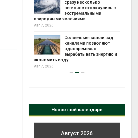
есколько
вторсырья
в столкнулись с
Авг 6, 2026
мальными
ми
Учёные предложили
получать питьевую воду
из воздуха с помощью
ные панели над
ветра
ми позволяют
Авг 6, 2026
еменно
ывать энергию и
Новостной календарь
Август 2026