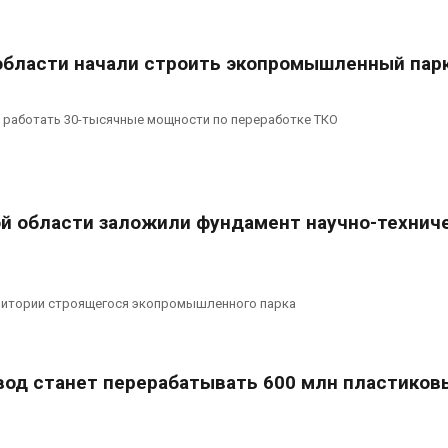
области начали строить экопромышленный пар
т работать 30-тысячные мощности по переработке ТКО
й области заложили фундамент научно-технич
рритории строящегося экопромышленного парка
вод станет перерабатывать 600 млн пластиков