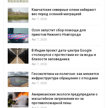
Камчатские северные олени набирают
вес перед осенней миграцией
и
Авг 7, 2026
А
Ozon запустит сбор помощи для
приютов Нижнего Новгорода
к
Авг 7, 2026
В Индии проект дата-центра Google
столкнулся с протестами из-за воды и
А
близости заповедника
Авг 7, 2026
Геосинтетика на полигоне: как меняется
инфраструктура обращения с отходами
Авг 7, 2026
Американские экологи предупредили о
масштабном загрязнении из-за
противопожарной пены
Авг 7, 2026