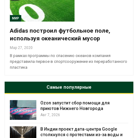
МИР
Adidas построил футбольное поле,
используя океанический мусор
Мар 27, 2020
В рамках программы по спасению океанов компания
представила первое в спортсооружение из переработанного
пластика
Самые популярные
Ozon запустит сбор помощи для
к
приютов Нижнего Новгорода
Авг 7, 2026
А
В Индии проект дата-центра Google
столкнулся с протестами из-за воды и