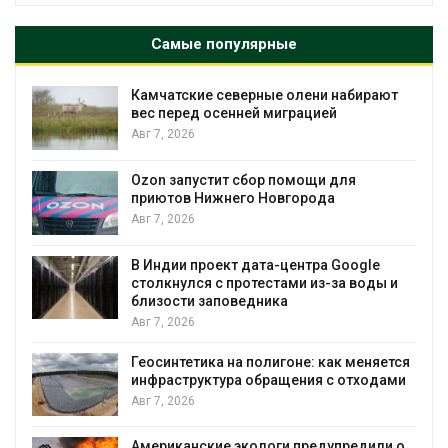
Самые популярные
Камчатские северные олени набирают
и
вес перед осенней миграцией
Авг 7, 2026
А
Ozon запустит сбор помощи для
к
приютов Нижнего Новгорода
Авг 7, 2026
В Индии проект дата-центра Google
столкнулся с протестами из-за воды и
А
близости заповедника
Авг 7, 2026
Геосинтетика на полигоне: как меняется
инфраструктура обращения с отходами
Авг 7, 2026
Американские экологи предупредили о