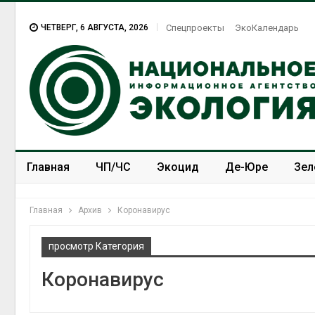
ЧЕТВЕРГ, 6 АВГУСТА, 2026
Спецпроекты
ЭкоКалендарь
Главная
ЧП/ЧС
Экоцид
Де-Юре
Зел
Спецпроекты
ЭкоЗОЖ
Главная
Архив
Коронавирус
просмотр Категория
Коронавирус
Изменение климата
В кита
меняет ареалы бабочек
паводк
по всему миру
челове
Авг 6, 2026
Авг 6, 2