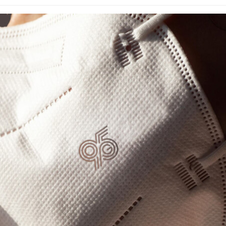
Авг 6, 2026
МЕГА и ВкусВилл
установили
Засуха в Инд
экообменники для сбора
увеличила п
вторсырья
соли почти в 
026
Авг 6, 2026
Учёные предложили
В пяти стран
получать питьевую воду
задержали б
из воздуха с помощью
человек в хо
ветра
против эколо
преступлений
026
Авг 6, 2026
Приложение «Экопульс»
для контроля мусорных
Новый поряд
площадок запустят в
нарушений кв
сентябре
промышленн
может появит
026
ближайшее время
Авг 6, 2026
Европа теряет всё
больше лесной
биомассы из-за засух,
В Ирбите начн
вредителей и рубок
расчистку Ни