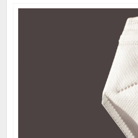
В Австралии снизят
стоимость установки
солнечных панелей для
бизнеса
Авг 6, 2026
Авг 6, 2
Москвариум отметит 11-
летие трёхдневным
фестивалем
Авг 5, 2026
Авг 6, 2
В Кении противников
строительства АЭС
проверяют по статье о
терроризме
Авг 5, 2026
Авг 6, 2
Суд запретил
использовать
крокодилов для охраны
израильской тюрьмы
Авг 5, 2026