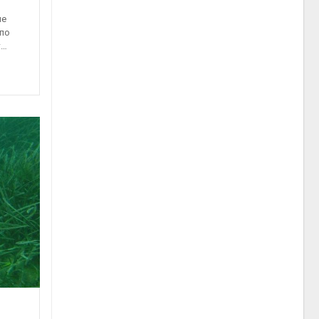
не
по
т…