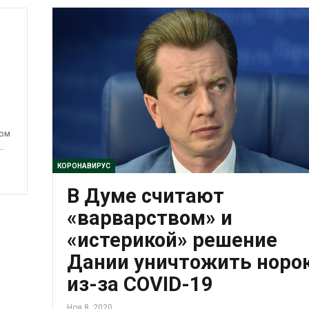
том
…
КОРОНАВИРУС
В Думе считают
«варварством» и
«истерикой» решение
Дании уничтожить норо
из-за COVID-19
Ноя 8, 2020