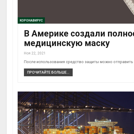
Авг 6, 2
Органические яйца
оказались «хуже для
климата»: исследование
КОРОНАВИРУС
показало пределы
В Америке создали полн
экологических расчётов
Авг 5, 2026
Авг 6, 2
медицинскую маску
Ноя 22, 2021
После использования средство защиты можно отправить
ПРОЧИТАЙТЕ БОЛЬШЕ...