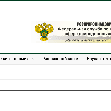
еная экономика
Биоразнообразие
Наука и тех
йской провинции Шэньси из-за
Учёные научи
ов эвакуировали более 140 тыс.
производить
к
белок для ра
мяса
026