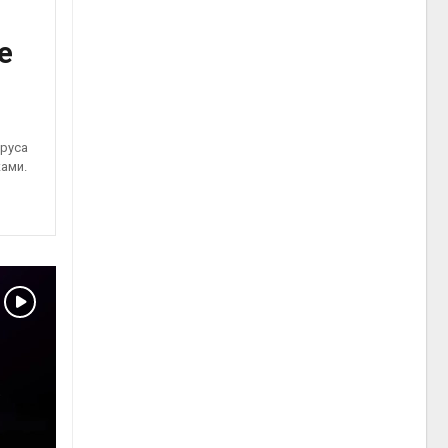
е
ируса
ами.