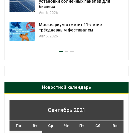
установки солнечных панелей для
бизнеса
Авг 6, 2026
Москвариум отметит 11-летие
у
трёхдневным фестивалем
А
Авг 5, 2026
Новостной календарь
Сентябрь 2021
Пн
Вт
Ср
Чт
Пт
Сб
Вс