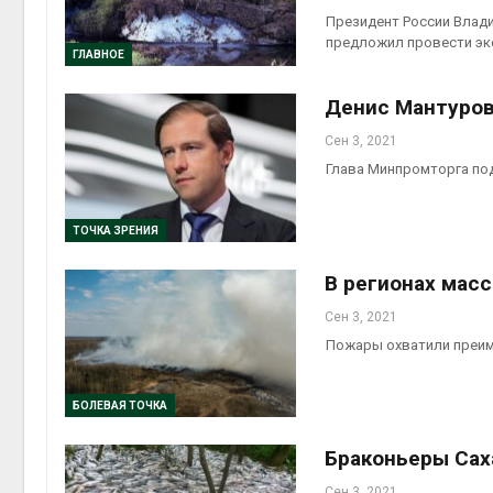
отход
Президент России Влади
Авг 5, 2
предложил провести эк
ГЛАВНОЕ
Денис Мантуров
Сен 3, 2021
Глава Минпромторга по
ТОЧКА ЗРЕНИЯ
В регионах мас
Сен 3, 2021
Пожары охватили преим
БОЛЕВАЯ ТОЧКА
Браконьеры Сах
Сен 3, 2021