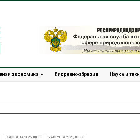
еная экономика
Биоразнообразие
Наука и тех
Омская область получит
Засуха в Инд
ещё 598 млн рублей на
увеличила п
перевод частных домов
соли почти в 
3 АВГУСТА 2026, 00:00
2 АВГУСТА 2026, 00:00
на газ
Авг 6, 2026