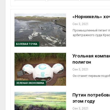
Авг 5, 2
В Япон
«Норникель» хо
леса д
Авг 5, 2
Сен 3, 2021
Промышленный гигант п
арбитражного суда Крас
БОЛЕВАЯ ТОЧКА
Авг 5, 2
Угольная компа
полигон
Сен 3, 2021
Он станет первым подо
гидрот
ЗЕЛЕНАЯ ЭКОНОМИКА
Авг 5, 2
Путин потребов
этом году
Сен 3, 2021