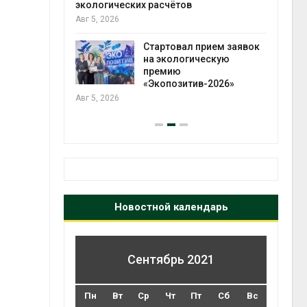
разлива
экологических расчётов
отхо
осле пожара
Авг 5, 2026
Авг 5
Стартовал прием заявок
на экологическую
лимата
премию
ы бабочек
«Экопозитив-2026»
у
Авг 5, 2026
Новостной календарь
Сентябрь 2021
Пн
Вт
Ср
Чт
Пт
Сб
Вс