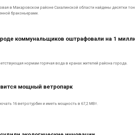
овая в Макаровском районе Сахалинской области найдены десятки тон
енной браконьерами.
роде коммунальщиков оштрафовали на 1 милл
етствующая нормам горячая вода в кранах жителей района города.
явится мощный ветропарк
ючать 16 ветротурбин и иметь мощность в 67,2 МВт.
бсудили экологические инновации