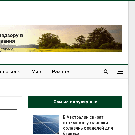
нологии
Мир
Разное
Самые популярные
онезии
В Австралии снизят
роизводство
стоимость установки
20 раз
солнечных панелей для
бизнеса