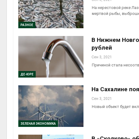
На нерестовой реке Лаз
мертвой рыбы, выброш
РАЗНОЕ
В Нижнем Новго
рублей
Сен 3, 2021
Причиной стала несоотв
ДЕ-ЮРЕ
На Сахалине по
Сен 3, 2021
Новый объект будет вкл
ЗЕЛЕНАЯ ЭКОНОМИКА
В «Сколково» о