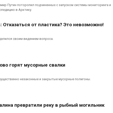
ов
последствия 
мир Путин поторопил подчиненных с запуском системы мониторинга и
химикатов п
026
спедицию в Арктику.
на складе
Авг 6, 2026
В Мурманске начали
испытывать подземную
: Отказаться от пластика? Это невозможно!
систему сбора отходов
Изменение к
меняет ареал
Авг 5, 2026
по всему мир
делился своим видением вопроса.
Авг 6, 2026
сово горят мусорные свалки
ущественно незаконные и закрытые мусорные полигоны.
алина превратили реку в рыбный могильник