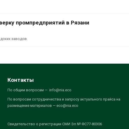
верку промпредприятий в Рязани
дских заводов.
Контакты
По общим вопросам — info@nia.eco
По вопросам сотрудничества и запросу актуального прайса на
размещение материалов — eco@nia.eco
Свидетельство о регистрации СМИ Эл № ФС77-80306