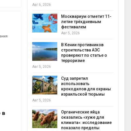
Авг 6, 2026
Авг 5
ах Амазонии
лее 800
Москвариум отметит 11-
В Яп
де операции
летие трёхдневным
леса
гических
фестивалем
Авг 5
Авг 5, 2026
ания
В Кении противников
ок расчёта
строительства АЭС
от на
проверяют по статье о
ые выбросы
терроризме
Авг 5
ься в
Авг 5, 2026
Суд запретил
использовать
ут
крокодилов для охраны
цы после
израильской тюрьмы
гидр
дождевого
Авг 5, 2026
Авг 5
 в
Органические яйца
оказались «хуже для
ве
климата»: исследование
показало пределы