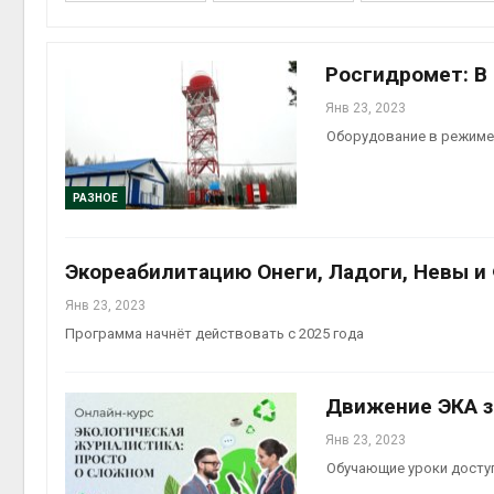
пены
Авг 7, 2
Росгидромет: В
Янв 23, 2023
Оборудование в режиме
Авг 7, 2
РАЗНОЕ
Экореабилитацию Онеги, Ладоги, Невы и
приро
Янв 23, 2023
Авг 7, 2
Программа начнёт действовать с 2025 года
Движение ЭКА з
эконом
Янв 23, 2023
Авг 7, 2
Обучающие уроки доступ