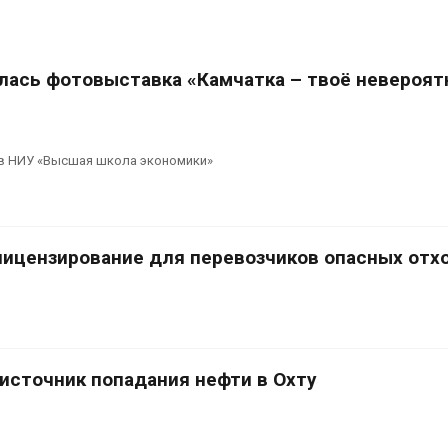
Дождевая вода с крыш
спроса со ст
может помочь городам
Авг 7, 2026
переживать жару
Авг 7, 2026
Приток воды 
лась фотовыставка «Камчатка – твоё невероят
водохранили
Минприроды
Камы в авгус
потребовало ускорить
превысить но
строительство мусорных
полтора раза
объектов и уборку
в НИУ «Высшая школа экономики»
Авг 7, 2026
нерных площадок
026
ицензирование для перевозчиков опасных отх
источник попадания нефти в Охту