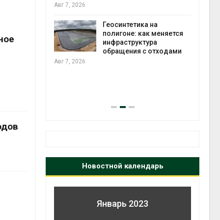
ороны ИИ
Авг 7, 2026
Геосинтетика на
в
полигоне: как меняется
ное
ща Волги и
инфраструктура
те может
обращения с отходами
рму почти в
Авг 7, 2026
конт
Авг 7
одов
Новостной календарь
Январь 2023