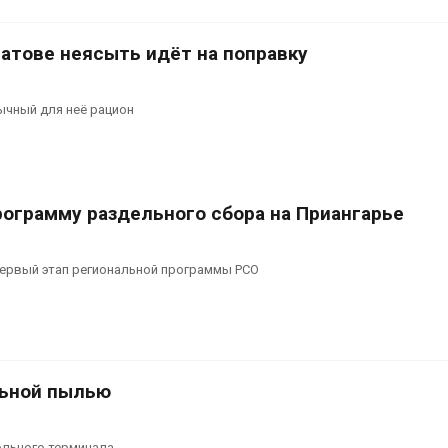
ратове неясыть идёт на поправку
ычный для неё рацион
рограмму раздельного сбора на Приангарье
первый этап региональной программы РСО
льной пылью
ольного терминала