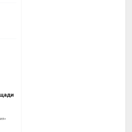
ощади
ия»