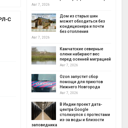
пен
Авг 7, 2026
Авг 7
ебли в
ревращают в
Дом из старых шин
РЛ-С
кспортное
может обходиться без
кондиционера и почти
без отопления
Авг 7, 2026
Авг 7
к из
жет
Камчатские северные
ск жировой
олени набирают вес
ни
перед осенней миграцией
Авг 7, 2026
прир
й
Ozon запустит сбор
Авг 7
й контроль
помощи для приютов
тически
Нижнего Новгорода
ерок к
Авг 7, 2026
В Индии проект дата-
центра Google
экон
 ускорит
столкнулся с протестами
Авг 7
нечной
из-за воды и близости
-за роста
заповедника