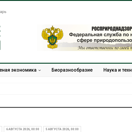
арь
еная экономика
Биоразнообразие
Наука и тех
Американские экологи
Жара «довод
предупредили о
самоубийства
масштабном загрязнении
провоцирует 
6 АВГУСТА 2026, 00:00
5 АВГУСТА 2026, 00:00
из-за противопожарной
Авг 9, 2026