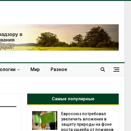
нологии
Мир
Разное
Самые популярные
ит» до
Евросоюз потребовал
 и
увеличить вложения в
убийство
защиту природы на фоне
роста ущерба от пожаров