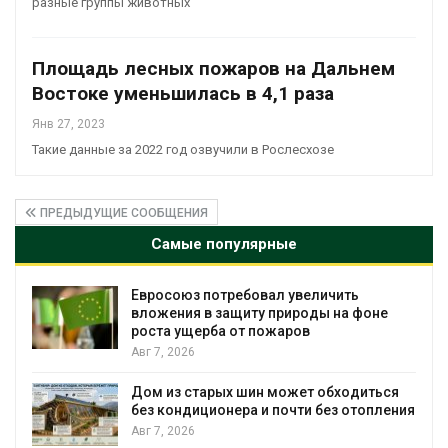
разные группы животных
Площадь лесных пожаров на Дальнем
Востоке уменьшилась в 4,1 раза
Янв 27, 2023
Такие данные за 2022 год озвучили в Рослесхозе
ПРЕДЫДУЩИЕ СООБЩЕНИЯ
Самые популярные
 потребовал увеличить
Американские 
 в защиту природы на фоне
масштабном заг
ерба от пожаров
противопожарн
Авг 7, 2026
тарых шин может обходиться
Названы ведущ
ционера и почти без отопления
России по итог
Авг 7, 2026