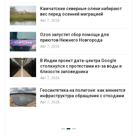
ие северные олени набирают
Тайфун, засуха 
 осенней миграцией
несколько реги
экстремальны
явлениями
Авг 7, 2026
стит сбор помощи для
Нижнего Новгорода
Солнечные пан
позволяют одн
вырабатывать 
воду
роект дата-центра Google
я с протестами из-за воды и
Авг 7, 2026
 заповедника
Дождевая вода
городам переж
ика на полигоне: как меняется
Авг 7, 2026
уктура обращения с отходами
Минприроды по
строительство 
уборку контей
Авг 7, 2026