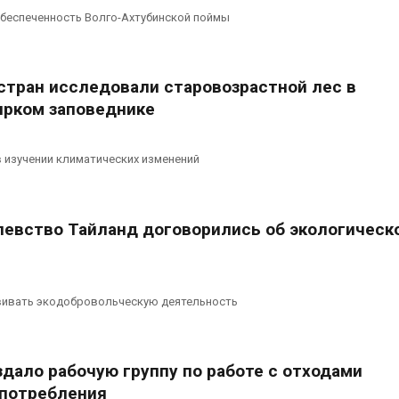
каналами позволяют
из воздуха с
беспеченность Волго-Ахтубинской поймы
одновременно
ветра
вырабатывать энергию и
Авг 6, 2026
ить воду
026
Приложение 
 стран исследовали старовозрастной лес в
для контрол
рком заповеднике
Дождевая вода с крыш
площадок зап
может помочь городам
сентябре
переживать жару
Авг 6, 2026
 изучении климатических изменений
Авг 7, 2026
левство Тайланд договорились об экологическ
ивать экодобровольческую деятельность
дало рабочую группу по работе с отходами
 потребления