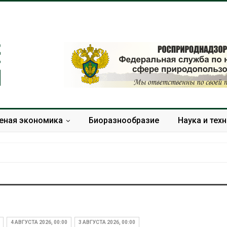
еная экономика
Биоразнообразие
Наука и тех
Геосинтетика на
Минприроды
полигоне: как меняется
потребовало 
инфраструктура
строительст
4 АВГУСТА 2026, 00:00
3 АВГУСТА 2026, 00:00
обращения с отходами
объектов и у