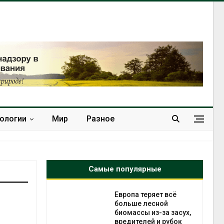
нологии
Мир
Разное
Самые популярные
Европа теряет всё
ускорить
больше лесной
во мусорных
биомассы из-за засух,
борку
вредителей и рубок