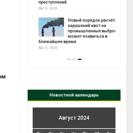
 помощью
преступлений
Авг 6, 2026
экон
Новый порядок расчёта
Авг 7
«Экопульс»
нарушений квот на
я мусорных
промышленные выбросы
устят в
может появиться в
ближайшее время
Авг 6, 2026
ом
Новостной календарь
Август 2024