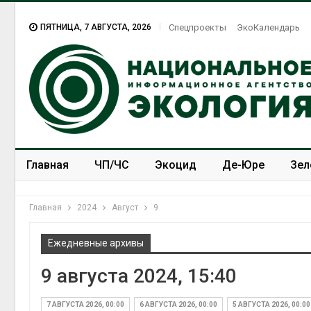
ПЯТНИЦА, 7 АВГУСТА, 2026
Спецпроекты
ЭкоКалендарь
Главная
ЧП/ЧС
Экоцид
Де-Юре
Зел
Спецпроекты
ЭкоЗОЖ
Главная
2024
Август
9
Ежедневные архивы
9 августа 2024, 15:40
Европа теряет всё
больше лесной
биомассы из-за засух,
7 АВГУСТА 2026, 00:00
6 АВГУСТА 2026, 00:00
5 АВГУСТА 2026, 00:00
вредителей и рубок