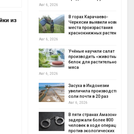
Авг 6, 2026
Авг 7
В горах Карачаево-
йки из
нал вновь
Черкесии выявили новые
 загрузку
места произрастания
дефицита
краснокнижных растений
ы
пен
Авг 6, 2026
Авг 7
Учёные научили салат
провинции
производить «животный»
 паводков
белок для растительного
 более 140
мяса
Авг 6, 2026
Авг 7
Засуха в Индонезии
илл
увеличила производство
соли почти в 20 раз
и для сбора
Авг 6, 2026
прир
В пяти странах Амазонии
Авг 7
задержали более 800
ложили
человек в ходе операции
ьевую воду
против экологических