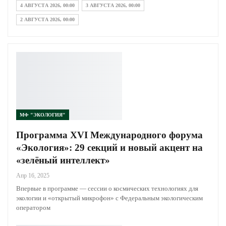
4 АВГУСТА 2026, 00:00
3 АВГУСТА 2026, 00:00
2 АВГУСТА 2026, 00:00
МФ "ЭКОЛОГИЯ"
Программа XVI Международного форума
«Экология»: 29 секций и новый акцент
на «зелёный интеллект»
Апр 16, 2025
Впервые в программе — сессии о космических технологиях
Продолжая использовать наш сайт, вы даете согласие на
для экологии и «открытый микрофон» с Федеральным
обработку файлов cookie, которые обеспечивают правильную
экологическим оператором
работу сайта.
Принимаю
Читать больше