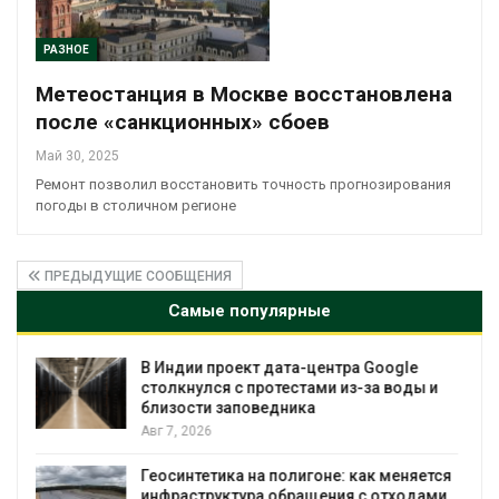
РАЗНОЕ
Метеостанция в Москве восстановлена
после «санкционных» сбоев
Май 30, 2025
Ремонт позволил восстановить точность прогнозирования
погоды в столичном регионе
ПРЕДЫДУЩИЕ СООБЩЕНИЯ
Самые популярные
Дождевая вода с крыш может помочь
городам переживать жару
Авг 7, 2026
Минприроды потребовало ускорить
я
строительство мусорных объектов и
и