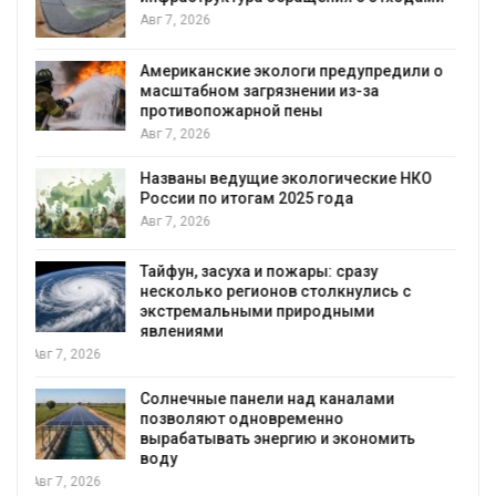
уборку контейнерных площадок
Авг 7, 2026
о
Панамский канал вновь ограничивает
загрузку судов из-за дефицита пресной
воды
Авг 6, 2026
В китайской провинции Шэньси из-за
паводков эвакуировали более 140 тыс.
человек
Авг 6, 2026
МЕГА и ВкусВилл установили
экообменники для сбора вторсырья
Авг 6, 2026
Учёные предложили получать питьевую
воду из воздуха с помощью ветра
Авг 6, 2026