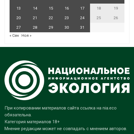
13
14
15
16
17
18
19
20
21
22
23
24
25
26
27
28
29
30
31
« Сен
Ноя »
При копировании материалов сайта ссылка на nia.eco
обязательна.
Категория материалов 18+
Мнение редакции может не совпадать с мнением авторов.