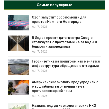
Самые популярные
щи для
Солнечные панели над канала
ода
позволяют одновременно
вырабатывать энергию и эконо
воду
Авг 7, 2026
ра Google
из-за воды и
Дождевая вода с крыш может
городам переживать жару
Авг 7, 2026
: как меняется
я с отходами
Минприроды потребовало уско
строительство мусорных объек
уборку контейнерных площадо
Авг 7, 2026
едупредили о
из-за
Панамский канал вновь ограни
загрузку судов из-за дефицита
воды
Авг 6, 2026
ические НКО