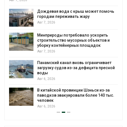
сентябре
Авг 6, 2026
девая вода с крыш может помочь
одам переживать жару
Европа те
, 2026
биомассы 
рубок
природы потребовало ускорить
Авг 6, 2026
ительство мусорных объектов и
рку контейнерных площадок
В горах К
, 2026
новые ме
краснокн
мский канал вновь ограничивает
Авг 6, 2026
узку судов из-за дефицита пресной
ы
Учёные на
, 2026
«животны
мяса
тайской провинции Шэньси из-за
Авг 6, 2026
дков эвакуировали более 140 тыс.
овек
, 2026