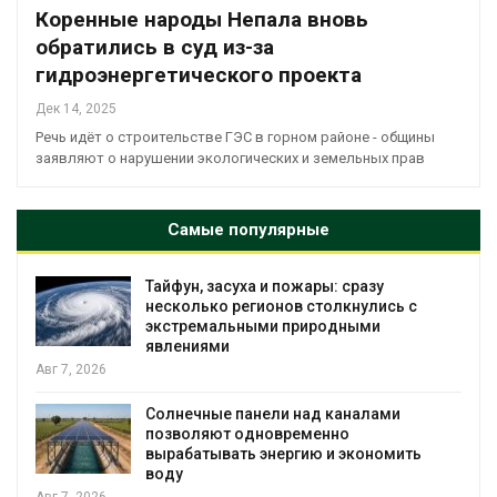
Коренные народы Непала вновь
обратились в суд из-за
гидроэнергетического проекта
Дек 14, 2025
Речь идёт о строительстве ГЭС в горном районе - общины
заявляют о нарушении экологических и земельных прав
Самые популярные
ун, засуха и пожары: сразу
МЕГА и Вк
олько регионов столкнулись с
экообмен
тремальными природными
Авг 6, 2026
ениями
Учёные п
воду из в
нечные панели над каналами
Авг 6, 2026
воляют одновременно
абатывать энергию и экономить
у
Приложен
мусорных