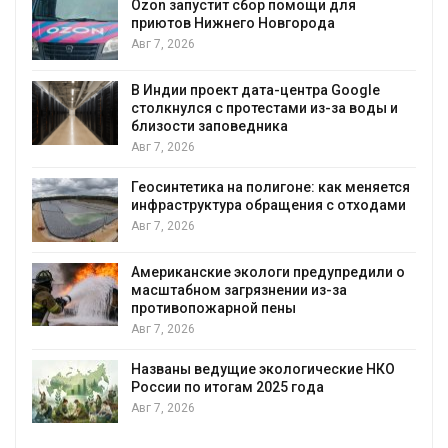
Ozon запустит сбор помощи для
к
приютов Нижнего Новгорода
Авг 7, 2026
В Индии проект дата-центра Google
столкнулся с протестами из-за воды и
А
близости заповедника
Авг 7, 2026
Геосинтетика на полигоне: как меняется
инфраструктура обращения с отходами
Авг 7, 2026
Американские экологи предупредили о
масштабном загрязнении из-за
противопожарной пены
Авг 7, 2026
Названы ведущие экологические НКО
России по итогам 2025 года
Авг 7, 2026
я