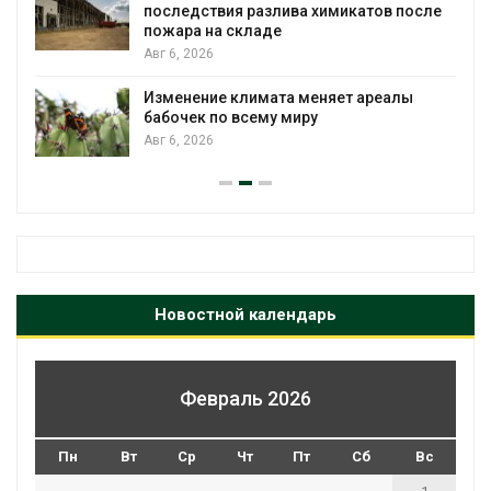
ледствия разлива химикатов после
пределы 
ара на складе
Авг 5, 2026
, 2026
Стартовал
енение климата меняет ареалы
экологич
чек по всему миру
«Экопози
, 2026
Авг 5, 2026
Новостной календарь
Февраль 2026
Пн
Вт
Ср
Чт
Пт
Сб
Вс