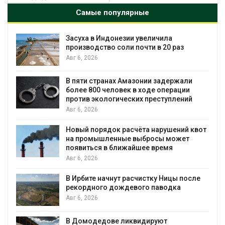
Самые популярные
ха в Индонезии увеличила
В Австрал
зводство соли почти в 20 раз
установки
бизнеса
, 2026
Авг 6, 2026
ти странах Амазонии задержали
Москвари
е 800 человек в ходе операции
трёхднев
ив экологических преступлений
Авг 5, 2026
, 2026
ый порядок расчёта нарушений квот
В Кении п
промышленные выбросы может
проверяют
виться в ближайшее время
Авг 5, 2026
, 2026
Суд запр
бите начнут расчистку Ницы после
для охра
ордного дождевого паводка
Авг 5, 2026
, 2026
Органичес
омодедове ликвидируют
климата»