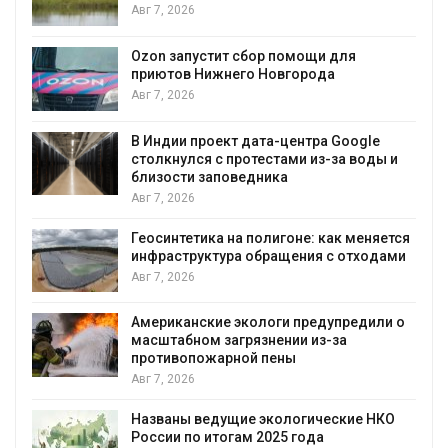
Авг 7, 2026
А
Ozon запустит сбор помощи для
к
приютов Нижнего Новгорода
Авг 7, 2026
В Индии проект дата-центра Google
столкнулся с протестами из-за воды и
А
близости заповедника
Авг 7, 2026
Геосинтетика на полигоне: как меняется
инфраструктура обращения с отходами
Авг 7, 2026
Американские экологи предупредили о
масштабном загрязнении из-за
противопожарной пены
Авг 7, 2026
Названы ведущие экологические НКО
России по итогам 2025 года