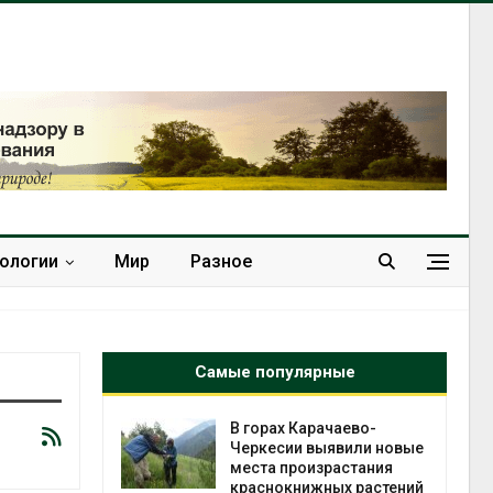
нологии
Мир
Разное
Самые популярные
нал вновь
В горах Карачаево-
 загрузку
Черкесии выявили новые
дефицита
места произрастания
ы
краснокнижных растений