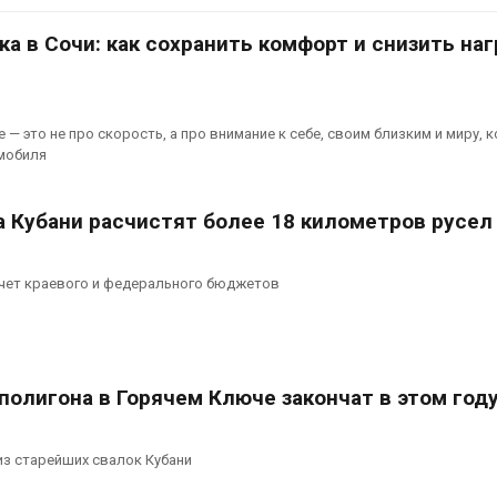
аде
Авг 6, 2026
026
а в Сочи: как сохранить комфорт и снизить наг
В китайской 
Изменение климата
Шэньси из-за
меняет ареалы бабочек
эвакуировали
по всему миру
тыс. человек
— это не про скорость, а про внимание к себе, своим близким и миру, 
Авг 6, 2026
Авг 6, 2026
омобиля
В Австралии снизят
МЕГА и ВкусВ
стоимость установки
установили
а Кубани расчистят более 18 километров русел
солнечных панелей для
экообменник
бизнеса
вторсырья
026
Авг 6, 2026
счет краевого и федерального бюджетов
Москвариум отметит 11-
Учёные пред
летие трёхдневным
получать пит
фестивалем
из воздуха с
ветра
Авг 5, 2026
полигона в Горячем Ключе закончат в этом год
Авг 6, 2026
В Кении противников
строительства АЭС
Приложение 
из старейших свалок Кубани
проверяют по статье о
для контрол
терроризме
площадок зап