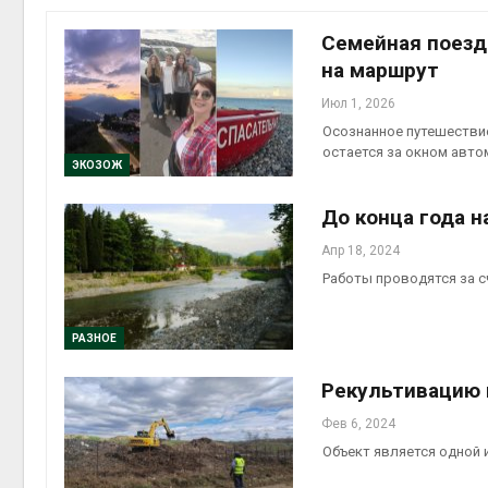
на скл
Авг 6, 2
Семейная поездк
на маршрут
Июл 1, 2026
Осознанное путешествие 
остается за окном авт
ЭКОЗОЖ
До конца года н
Апр 18, 2024
Авг 6, 2
Работы проводятся за 
РАЗНОЕ
Рекультивацию 
Фев 6, 2024
Объект является одной 