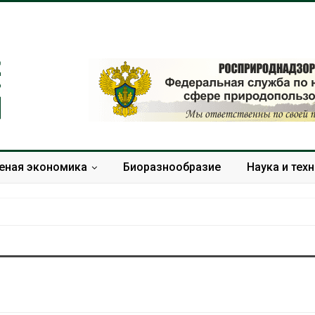
еная экономика
Биоразнообразие
Наука и тех
В Домодедове
Панамский ка
ликвидируют
ограничивает
последствия разлива
судов из-за 
химикатов после пожара
пресной вод