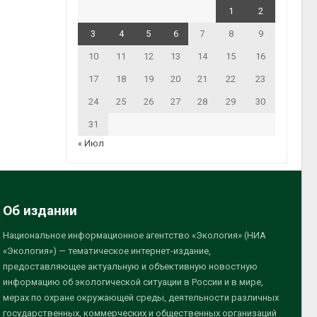
1
2
3
4
5
6
7
8
9
10
11
12
13
14
15
16
17
18
19
20
21
22
23
24
25
26
27
28
29
30
31
« Июл
Об издании
Национальное информационное агентство «Экология» (НИА
«Экология») — тематическое интернет-издание,
предоставляющее актуальную и объективную новостную
информацию об экологической ситуации в России и в мире,
мерах по охране окружающей среды, деятельности различных
государственных, коммерческих и общественных организаций