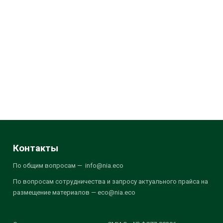
Контакты
По общим вопросам — info@nia.eco
По вопросам сотрудничества и запросу актуального прайса на
размещение материалов — eco@nia.eco