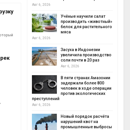
на с
Авг 6, 2026
Авг 6
рузку
провинции
Учёные научили салат
 паводков
производить «животный»
 более 140
белок для растительного
мяса
который
Авг 6, 2026
илл
Засуха в Индонезии
увеличила производство
 рек
и для сбора
соли почти в 20 раз
Авг 6, 2026
Авг 6
В пяти странах Амазонии
ложили
задержали более 800
ьевую воду
человек в ходе операции
 помощью
против экологических
преступлений
у
Авг 6, 2026
«Экопульс»
Новый порядок расчёта
я мусорных
нарушений квот на
устят в
промышленные выбросы