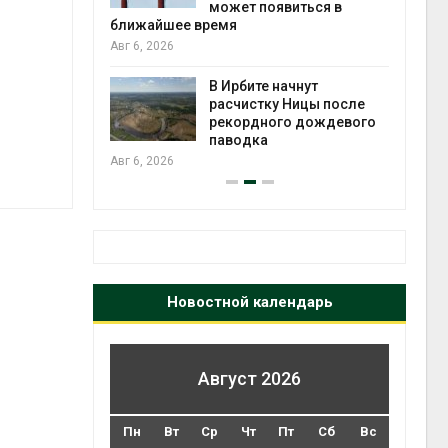
может появиться в
Авг 5
ближайшее время
Авг 6, 2026
т всё
ой
В Ирбите начнут
а засух,
расчистку Ницы после
 рубок
рекордного дождевого
Авг 5
паводка
Авг 6, 2026
Новостной календарь
Август 2026
Пн
Вт
Ср
Чт
Пт
Сб
Вс