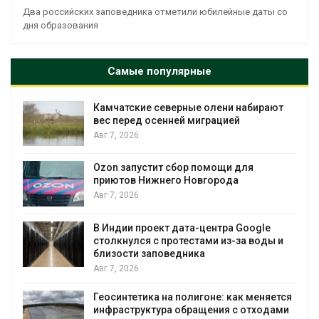
Два российских заповедника отметили юбилейные даты со
дня образования
Самые популярные
Камчатские северные олени набирают
и
вес перед осенней миграцией
Авг 7, 2026
А
Ozon запустит сбор помощи для
к
приютов Нижнего Новгорода
Авг 7, 2026
В Индии проект дата-центра Google
столкнулся с протестами из-за воды и
А
близости заповедника
Авг 7, 2026
Геосинтетика на полигоне: как меняется
инфраструктура обращения с отходами