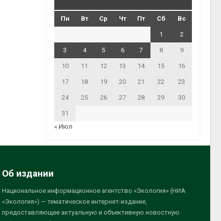
Пн
Вт
Ср
Чт
Пт
Сб
Вс
1
2
3
4
5
6
7
8
9
10
11
12
13
14
15
16
17
18
19
20
21
22
23
24
25
26
27
28
29
30
31
« Июл
Об издании
Национальное информационное агентство «Экология» (НИА
«Экология») — тематическое интернет-издание,
предоставляющее актуальную и объективную новостную