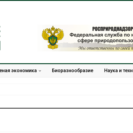
еная экономика
Биоразнообразие
Наука и тех
Южная Корея ускорит
В Индии прое
развитие солнечной
центра Googl
энергетики из-за роста
столкнулся с
спроса со стороны ИИ
из-за воды и