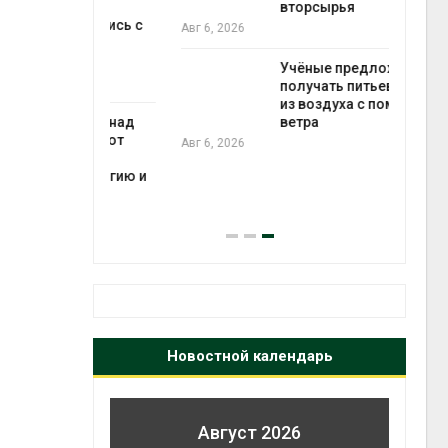
ько
вторсырья
лкнулись с
Авг 6, 2026
ыми
Учёные предложили
получать питьевую воду
из воздуха с помощью
анели над
ветра
зволяют
Авг 6, 2026
но
 энергию и
Новостной календарь
Август 2026