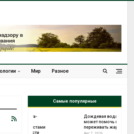
нологии
Мир
Разное
Самые популярные
кт дата-
Дождевая вода с крыш
e
может помочь городам
 протестами
переживать жару
 близости
Авг 7, 2026