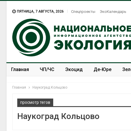
ПЯТНИЦА, 7 АВГУСТА, 2026
Спецпроекты
ЭкоКалендарь
Главная
ЧП/ЧС
Экоцид
Де-Юре
Зел
Спецпроекты
ЭкоЗОЖ
Главная
Наукоград Кольцово
просмотр тегов
Наукоград Кольцово
Дождевая вода с крыш
может помочь городам
переживать жару
Авг 7, 2026