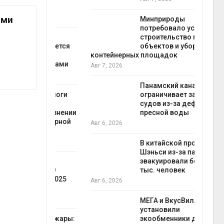
Авг 7
ами
Минприроды
потребовало ускорить
 на
строительство мусорных
к меняется
объектов и уборку
ура
контейнерных площадок
 отходами
полт
Авг 7, 2026
Авг 7
Панамский канал вновь
е экологи
ограничивает загрузку
и о
судов из-за дефицита
загрязнении
пресной воды
вопожарной
Авг 6, 2026
Авг 7
В китайской провинции
Шэньси из-за паводков
ущие
эвакуировали более 140
ие НКО
тыс. человек
огам 2025
Авг 6, 2026
Авг 7
МЕГА и ВкусВилл
установили
а и пожары:
экообменники для сбора