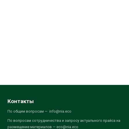
Контакты
По общим вопросам — info@nia.eco
По вопросам сотрудничества и запросу актуального прайса на
размещение материалов — eco@nia.eco