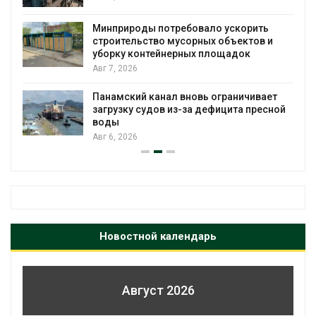
Европа теряет 
биомассы из-за
ды потребовало ускорить
рубок
ство мусорных объектов и
Авг 6, 2026
онтейнерных площадок
В горах Карача
новые места п
 канал вновь ограничивает
краснокнижных
судов из-за дефицита пресной
Авг 6, 2026
Новостной календарь
Август 2026