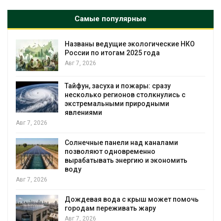
Самые популярные
ведущие экологические НКО
В китайской пр
 итогам 2025 года
паводков эваку
человек
Авг 6, 2026
асуха и пожары: сразу
МЕГА и ВкусВил
 регионов столкнулись с
экообменники 
льными природными
Авг 6, 2026
и
Учёные предло
е панели над каналами
воду из воздух
т одновременно
Авг 6, 2026
вать энергию и экономить
Приложение «Э
мусорных площ
сентябре
 вода с крыш может помочь
Авг 6, 2026
переживать жару