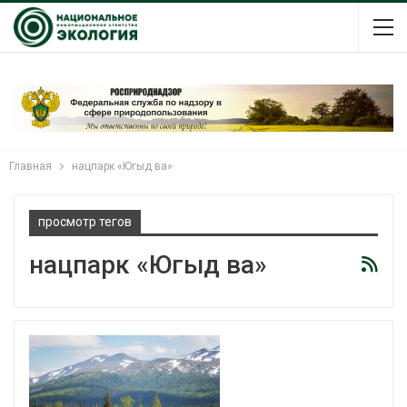
Главная
нацпарк «Югыд ва»
просмотр тегов
нацпарк «Югыд ва»