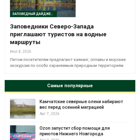
ЗАПОВЕДНЫЙ ДАЙДЖЕСТ
Заповедники Северо-Запада
приглашают туристов на водные
маршруты
Июл 8, 2026
Летом посетителям предлагают каякинг, сплавы и морские
экскурсии по особо охраняемым природным территориям
Самые популярные
рные олени набирают
Тайфун, засуха и пожар
ей миграцией
несколько регионов с
экстремальными при
явлениями
Авг 7, 2026
бор помощи для
о Новгорода
Солнечные панели над