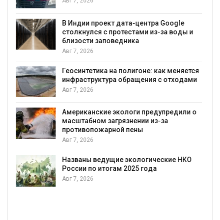
позволяют одновреме
вырабатывать энергию
воду
дата-центра Google
тестами из-за воды и
Авг 7, 2026
дника
Дождевая вода с кры
городам переживать 
полигоне: как меняется
Авг 7, 2026
обращения с отходами
Минприроды потребов
строительство мусорн
уборку контейнерных
ологи предупредили о
язнении из-за
Авг 7, 2026
й пены
Панамский канал внов
загрузку судов из-за 
воды
 экологические НКО
 2025 года
Авг 6, 2026
В китайской провинции
паводков эвакуировали
человек
Авг 6, 2026