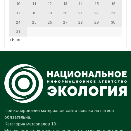
10
11
12
13
14
15
16
17
18
19
20
21
22
23
24
25
26
27
28
29
30
31
« Июл
При копировании материалов сайта ссылка на nia.eco
обязательна.
Категория материалов 18+
Мнение редакции может не совпадать с мнением авторов.