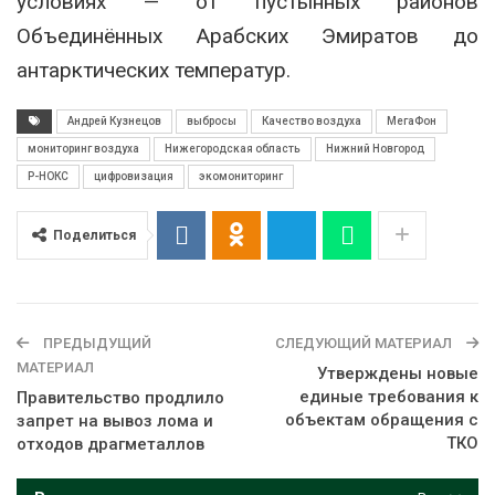
условиях — от пустынных районов
Объединённых Арабских Эмиратов до
антарктических температур.
Андрей Кузнецов
выбросы
Качество воздуха
МегаФон
мониторинг воздуха
Нижегородская область
Нижний Новгород
Р-НОКС
цифровизация
экомониторинг
Поделиться
ПРЕДЫДУЩИЙ
СЛЕДУЮЩИЙ МАТЕРИАЛ
МАТЕРИАЛ
Утверждены новые
единые требования к
Правительство продлило
объектам обращения с
запрет на вывоз лома и
ТКО
отходов драгметаллов