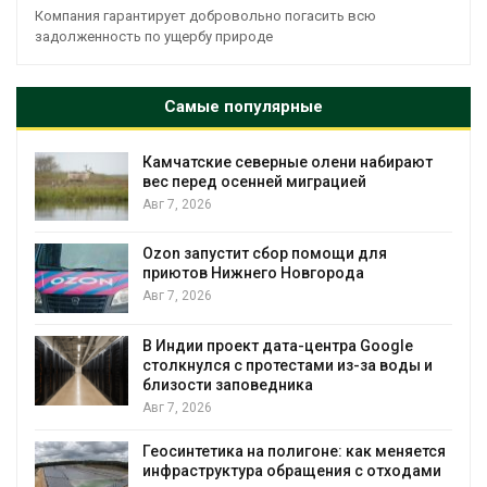
Компания гарантирует добровольно погасить всю
задолженность по ущербу природе
Самые популярные
Камчатские северные олени набирают
и
вес перед осенней миграцией
Авг 7, 2026
А
Ozon запустит сбор помощи для
к
приютов Нижнего Новгорода
Авг 7, 2026
В Индии проект дата-центра Google
столкнулся с протестами из-за воды и
А
близости заповедника
Авг 7, 2026
Геосинтетика на полигоне: как меняется
инфраструктура обращения с отходами