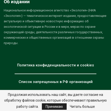
Об издании
Национальное информационное агентство «Экология» (НИА
«Экология») — тематическое интернет-издание, предоставляющее
актуальную и объективную новостную информацию об
экологической ситуации в России и в мире, мерах по охране
окружающей среды, деятельности различных государственных,
коммерческих и общественных организаций в отношении охраны
природы.
Политика конфиденциальности и cookies
Список запрещенных в РФ организаций
Продолжая использовать наш сайт, вы даете согласие на
обработку файлов cookie, которые обеспечивают правильную
© 2026 - НИА "Экология". Все права защищены.
Дизайн:
nia.eco
работу сайта.
Принимаю
Читать больше