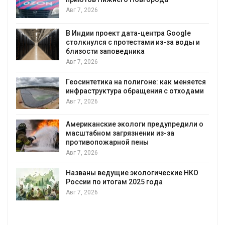
Авг 7, 2026
В Индии проект дата-центра Google
столкнулся с протестами из-за воды и
А
близости заповедника
Авг 7, 2026
Геосинтетика на полигоне: как меняется
инфраструктура обращения с отходами
Авг 7, 2026
Американские экологи предупредили о
масштабном загрязнении из-за
противопожарной пены
Авг 7, 2026
Названы ведущие экологические НКО
России по итогам 2025 года
Авг 7, 2026
я