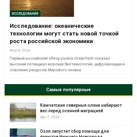
ИССЛЕДОВАНИЯ
Исследование: океанические
технологии могут стать новой точкой
роста российской экономики
Июл 8, 2026
Первый российский обзор рынка OceanTech показал
высокий потенциал морских биотехнологий, цифровизации и
освоения ресурсов Мирового океана
Самые популярные
Камчатские северные олени набирают
и
вес перед осенней миграцией
Авг 7, 2026
А
Ozon запустит сбор помощи для
к
приютов Нижнего Новгорода