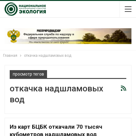
Главная
откачка надшламовых вод
просмотр тегов
откачка надшламовых
вод
Из карт БЦБК откачали 70 тысяч
кубометров надшламовых вод