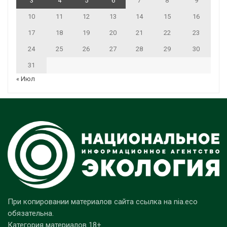
3
4
5
6
7
8
9
10
11
12
13
14
15
16
17
18
19
20
21
22
23
24
25
26
27
28
29
30
31
« Июл
При копировании материалов сайта ссылка на nia.eco
обязательна.
Категория материалов 18+