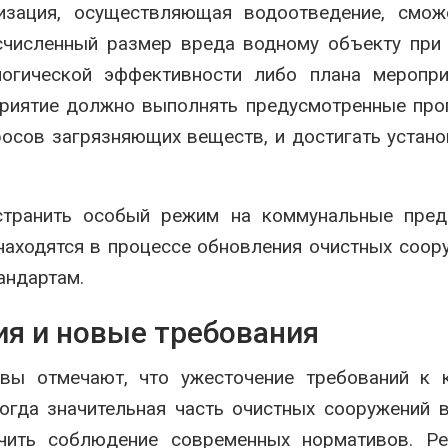
изация, осуществляющая водоотведение, смож
счисленный размер вреда водному объекту при
огической эффективности либо плана меропри
приятие должно выполнять предусмотренные пр
росов загрязняющих веществ, и достигать устан
остранить особый режим на коммунальные пред
находятся в процессе обновления очистных соор
андартам.
я и новые требования
ивы отмечают, что ужесточение требований к 
когда значительная часть очистных сооружений 
ечить соблюдение современных нормативов. Ре