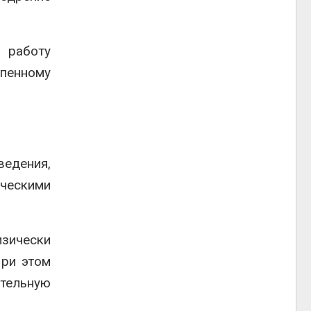
 работу
пенному
едения,
ическими
изически
При этом
тельную