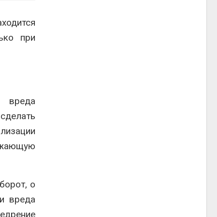
аходится
ько при
я вреда
сделать
лизации
ружающую
борот, о
ии вреда
едрение