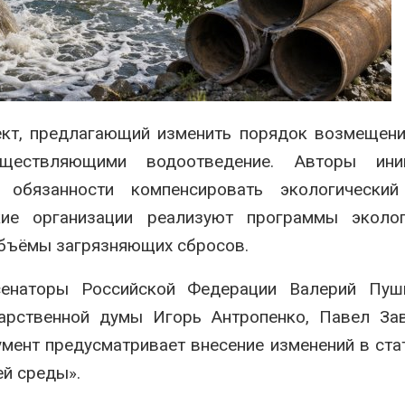
сентябре
026
Авг 6, 2026
Суд запретил
использовать
Европа теряе
крокодилов для охраны
больше лесн
израильской тюрьмы
биомассы из-з
вредителей и
026
ект, предлагающий изменить порядок возмещен
Авг 6, 2026
ществляющими водоотведение. Авторы ини
 обязанности компенсировать экологический
ие организации реализуют программы эколог
объёмы загрязняющих сбросов.
сенаторы Российской Федерации Валерий Пуш
дарственной думы Игорь Антропенко, Павел За
мент предусматривает внесение изменений в ста
й среды».