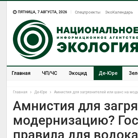
ПЯТНИЦА, 7 АВГУСТА, 2026
Спецпроекты
ЭкоКалендарь
Главная
ЧП/ЧС
Экоцид
Де-Юре
Зел
Спецпроекты
ЭкоЗОЖ
Главная
Де-Юре
Амнистия для загрязнителей или шанс на мод
Амнистия для загря
модернизацию? Гос
правила для водок