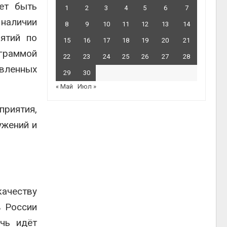
ет быть
1
2
3
4
5
6
7
 наличии
8
9
10
11
12
13
14
ятий по
15
16
17
18
19
20
21
ограммой
22
23
24
25
26
27
28
овленных
29
30
« Май
Июл »
приятия,
ужений и
качеству
в России
чь идёт