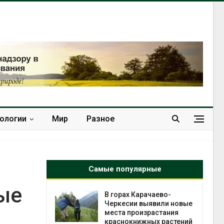
нологии
Мир
Разное
Самые популярные
ые
нал вновь
В горах Карачаево-
 загрузку
Черкесии выявили новые
дефицита
места произрастания
ы
краснокнижных растений