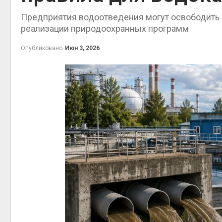
на скл
Предприятия водоотведения могут освободить 
Авг 6, 2
реализации природоохранных программ
Опубликовано
Июн 3, 2026
Авг 6, 2