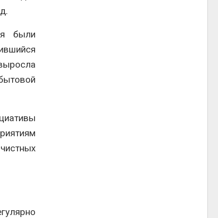
д.
ия были
нившийся
выросла
 бытовой
циативы
риятиям
очистных
егулярно