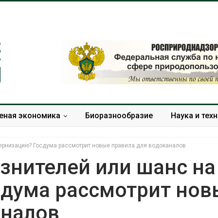
еная экономика
Биоразнообразие
Наука и тех
ернизацию? Госдума рассмотрит новые правила для водоканалов
знителей или шанс на
дума рассмотрит нов
В Домодедове
Панамский ка
ликвидируют
ограничивает
аналов
последствия разлива
судов из-за 
химикатов после пожара
пресной вод