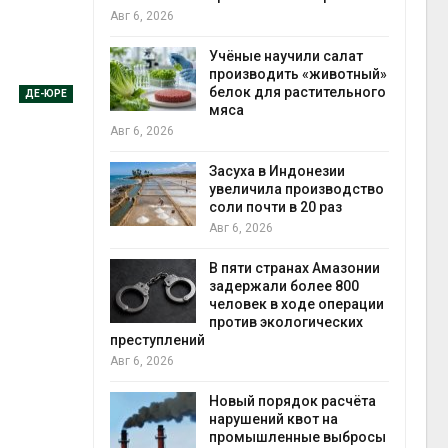
на с
Авг 6, 2026
Авг 6
провинции
Учёные научили салат
 паводков
производить «животный»
 более 140
белок для растительного
ДЕ-ЮРЕ
мяса
Авг 6, 2026
илл
Засуха в Индонезии
увеличила производство
и для сбора
соли почти в 20 раз
Авг 6, 2026
Авг 6
В пяти странах Амазонии
ложили
задержали более 800
ьевую воду
человек в ходе операции
 помощью
против экологических
преступлений
Авг 6, 2026
«Экопульс»
Новый порядок расчёта
я мусорных
нарушений квот на
устят в
промышленные выбросы