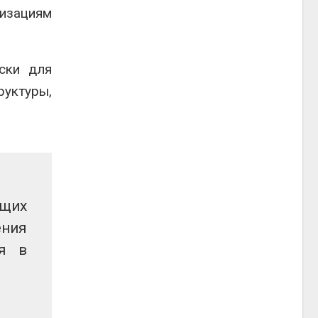
изациям
ски для
уктуры,
ющих
ения
ся в