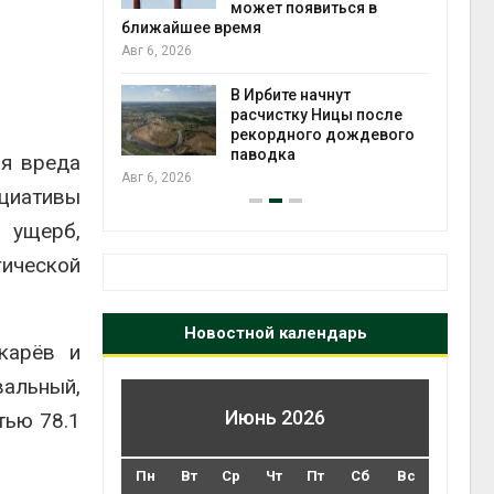
может появиться в
Авг 5
ближайшее время
Авг 6, 2026
т всё
ой
В Ирбите начнут
а засух,
расчистку Ницы после
 рубок
рекордного дождевого
Авг 5
паводка
ия вреда
Авг 6, 2026
циативы
 ущерб,
ической
Новостной календарь
карёв и
вальный,
Июнь 2026
тью 78.1
Пн
Вт
Ср
Чт
Пт
Сб
Вс