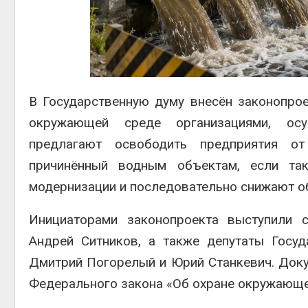
Авг 5, 2
Авг 5, 2
В Государственную думу внесён законопро
окружающей среде организациями, осу
предлагают освободить предприятия от
причинённый водным объектам, если так
модернизации и последовательно снижают 
Инициаторами законопроекта выступили 
Андрей Ситников, а также депутаты Госу
Дмитрий Погорелый и Юрий Станкевич. Доку
Федерального закона «Об охране окружающе