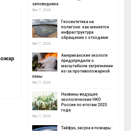
заповедника
Авг 7, 2026
в
ща Волги и
Геосинтетика на
те может
полигоне: как меняется
рму почти в
инфраструктура
конт
обращения с отходами
Авг 7
Авг 7, 2026
требовал
Американские экологи
пожар
ожения в
предупредили о
ды на фоне
масштабном загрязнении
 от пожаров
из-за противопожарной
Авг 6
пены
Авг 7, 2026
х шин
ться без
Названы ведущие
 и почти
экологические НКО
я
России по итогам 2025
Авг 6
года
Авг 7, 2026
северные
ют вес
Тайфун, засуха и пожары: