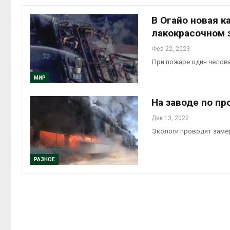
В Огайо новая 
лакокрасочном 
Фев 22, 2023
контей
При пожаре один челове
Авг 7, 2
МИР
На заводе по п
Дек 13, 2022
Авг 6, 2
Экологи проводят заме
РАЗНОЕ
Авг 6, 2