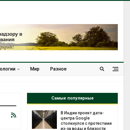
нологии
Мир
Разное
Самые популярные
 ускорит
В Индии проект дата-
нечной
центра Google
-за роста
столкнулся с протестами
ороны ИИ
из-за воды и близости