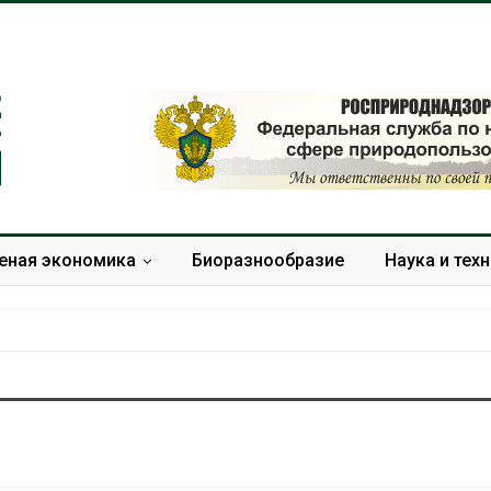
еная экономика
Биоразнообразие
Наука и тех
Дождевая вода с крыш
Южная Корея
может помочь городам
развитие сол
переживать жару
энергетики из
спроса со ст
Авг 7, 2026