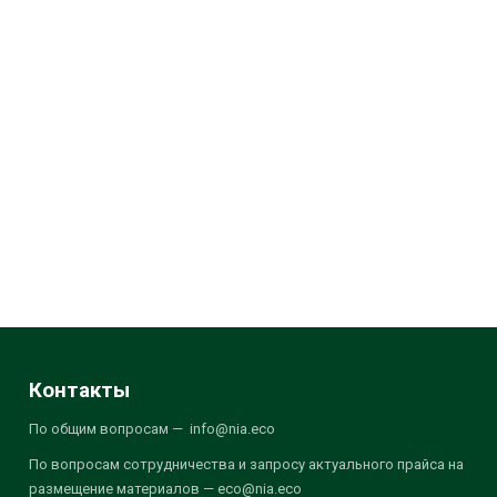
Контакты
По общим вопросам — info@nia.eco
По вопросам сотрудничества и запросу актуального прайса на
размещение материалов — eco@nia.eco