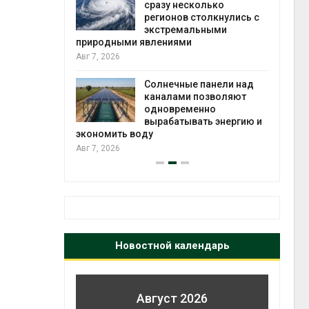
й миграцией
сразу несколько
регионов столкнулись с
Авг 6
экстремальными
природными явлениями
т сбор
Авг 7, 2026
приютов
города
Солнечные панели над
каналами позволяют
Авг 6
одновременно
вырабатывать энергию и
экономить воду
Авг 7, 2026
Новостной календарь
Август 2026