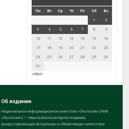
Пн
Вт
Ср
Чт
Пт
Сб
Вс
1
2
3
4
5
6
7
8
9
10
11
12
13
14
15
16
17
18
19
20
21
22
23
24
25
26
27
28
29
30
31
« Июл
Об издании
Национальное информационное агентство «Экология» (НИА
«Экология») — тематическое интернет-издание,
предоставляющее актуальную и объективную новостную