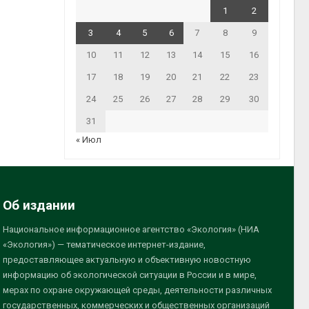
1
2
3
4
5
6
7
8
9
10
11
12
13
14
15
16
17
18
19
20
21
22
23
24
25
26
27
28
29
30
31
« Июл
Об издании
Национальное информационное агентство «Экология» (НИА
«Экология») — тематическое интернет-издание,
предоставляющее актуальную и объективную новостную
информацию об экологической ситуации в России и в мире,
мерах по охране окружающей среды, деятельности различных
государственных, коммерческих и общественных организаций