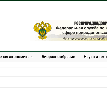
еная экономика
Биоразнообразие
Наука и тех
В Домодедове
Панамский ка
ликвидируют
ограничивает
последствия разлива
судов из-за 
химикатов после пожара
пресной вод