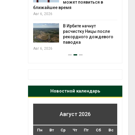
может появиться в
Авг 5
ближайшее время
Авг 6, 2026
т всё
ой
В Ирбите начнут
а засух,
расчистку Ницы после
 рубок
рекордного дождевого
Авг 5
паводка
Авг 6, 2026
Новостной календарь
Август 2026
Пн
Вт
Ср
Чт
Пт
Сб
Вс