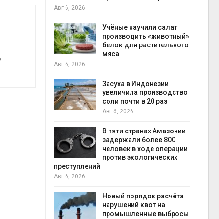
на с
Авг 6, 2026
Авг 6
провинции
Учёные научили салат
 паводков
производить «животный»
 более 140
белок для растительного
мяса
у
Авг 6, 2026
илл
Засуха в Индонезии
увеличила производство
и для сбора
соли почти в 20 раз
Авг 6, 2026
Авг 6
В пяти странах Амазонии
ложили
задержали более 800
ьевую воду
человек в ходе операции
 помощью
против экологических
преступлений
Авг 6, 2026
«Экопульс»
Новый порядок расчёта
я мусорных
нарушений квот на
устят в
промышленные выбросы