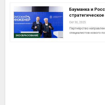
на скл
Авг 6, 2
Бауманка и Рос
стратегическое
Окт 30, 2025
Партнёрство направлено
специалистов нового п
ЭКООБРАЗОВАНИЕ
Авг 6, 2