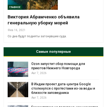
ГЛАВНОЕ
Виктория Абрамченко объявила
генеральную уборку морей
Фев 16, 2021
Со дна будут подняты затонувшие суда.
Самые популярные
Ozon запустит сбор помощи для
к
приютов Нижнего Новгорода
Авг 7, 2026
А
В Индии проект дата-центра Google
столкнулся с протестами из-за воды и
близости заповедника
Авг 7, 2026