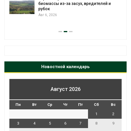
биомассы из-за засух, вредителей и
рубок
Авг 6, 2026
Новостной календарь
Август 2026
Пн
Вт
Ср
Чт
Пт
Сб
Вс
1
2
3
4
5
6
7
8
9