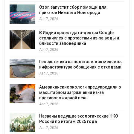
А
Ozon запустит сбор помощи для
к
приютов Нижнего Новгорода
Авг 7, 2026
В Индии проект дата-центра Google
столкнулся с протестами из-за воды и
А
близости заповедника
Авг 7, 2026
Геосинтетика на полигоне: как меняется
инфраструктура обращения с отходами
Авг 7, 2026
Американские экологи предупредили о
масштабном загрязнении из-за
противопожарной пены
Авг 7, 2026
Названы ведущие экологические НКО
России по итогам 2025 года
Авг 7, 2026
я