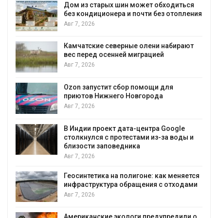
ься
Названы ведущие экологические НКО
ления
России по итогам 2025 года
Авг 7, 2026
ют
Тайфун, засуха и пожары: сразу
несколько регионов столкнулись с
экстремальными природными
явлениями
Авг 7, 2026
Солнечные панели над каналами
позволяют одновременно
вырабатывать энергию и экономить
воду
ы и
Авг 7, 2026
Дождевая вода с крыш может помочь
городам переживать жару
ется
Авг 7, 2026
ами
Минприроды потребовало ускорить
строительство мусорных объектов и
уборку контейнерных площадок
и о