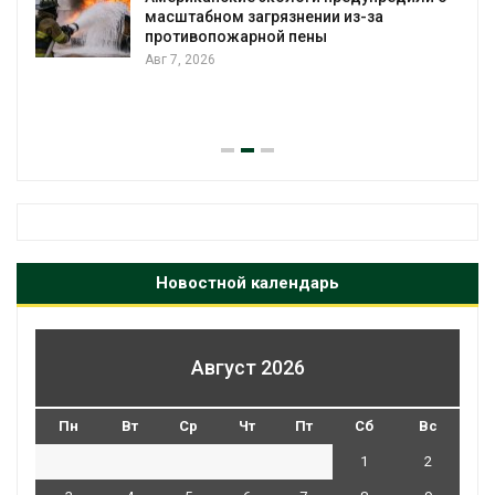
Авг 7, 2026
Панамский канал вновь ограничивает
загрузку судов из-за дефицита пресной
воды
Авг 6, 2026
Новостной календарь
Август 2026
Пн
Вт
Ср
Чт
Пт
Сб
Вс
1
2