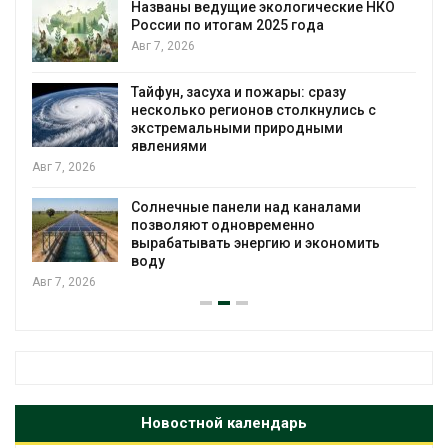
О
В китайской провинции Шэньси из-за
паводков эвакуировали более 140 тыс.
человек
Авг 6, 2026
МЕГА и ВкусВилл установили
экообменники для сбора вторсырья
Авг 6, 2026
Учёные предложили получать питьевую
воду из воздуха с помощью ветра
Авг 6, 2026
Новостной календарь