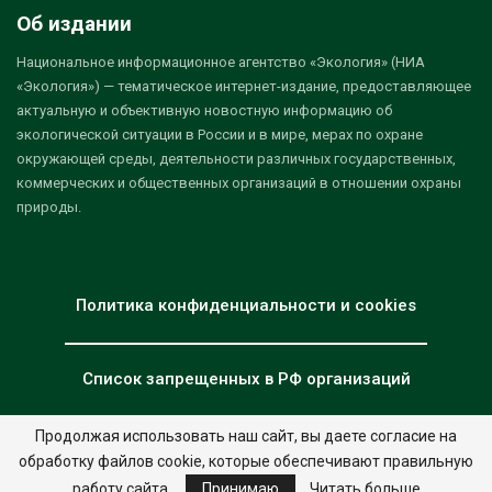
Об издании
Национальное информационное агентство «Экология» (НИА
«Экология») — тематическое интернет-издание, предоставляющее
актуальную и объективную новостную информацию об
экологической ситуации в России и в мире, мерах по охране
окружающей среды, деятельности различных государственных,
коммерческих и общественных организаций в отношении охраны
природы.
Политика конфиденциальности и cookies
Список запрещенных в РФ организаций
Продолжая использовать наш сайт, вы даете согласие на
обработку файлов cookie, которые обеспечивают правильную
© 2026 - НИА "Экология". Все права защищены.
Дизайн:
nia.eco
работу сайта.
Принимаю
Читать больше