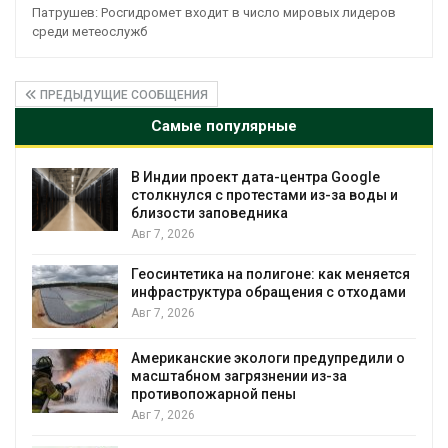
Патрушев: Росгидромет входит в число мировых лидеров
среди метеослужб
ПРЕДЫДУЩИЕ СООБЩЕНИЯ
Самые популярные
Дождевая вода с крыш может помочь
 и
городам переживать жару
Авг 7, 2026
Минприроды потребовало ускорить
тся
строительство мусорных объектов и
ми
уборку контейнерных площадок
Авг 7, 2026
 о
Панамский канал вновь ограничивает
загрузку судов из-за дефицита пресной
воды
Авг 6, 2026