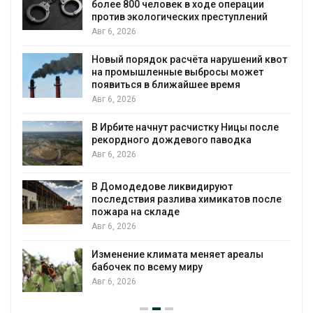
Москвариум отметит 11-л
 ходе операции
трёхдневным фестивалем
х преступлений
Авг 5, 2026
та нарушений квот
В Кении противников стро
ыбросы может
проверяют по статье о те
шее время
Авг 5, 2026
Суд запретил использова
чистку Ницы после
для охраны израильской 
го паводка
Авг 5, 2026
Органические яйца оказал
идируют
климата»: исследование 
 химикатов после
пределы экологических р
Авг 5, 2026
Стартовал прием заявок н
меняет ареалы
экологическую премию
ру
«Экопозитив-2026»
Авг 5, 2026