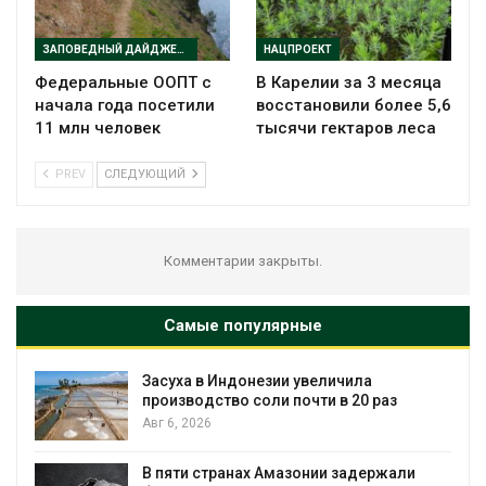
ЗАПОВЕДНЫЙ ДАЙДЖЕСТ
НАЦПРОЕКТ
Федеральные ООПТ с
В Карелии за 3 месяца
начала года посетили
восстановили более 5,6
11 млн человек
тысячи гектаров леса
PREV
СЛЕДУЮЩИЙ
Комментарии закрыты.
Самые популярные
увеличила
В Австралии снизят стоим
чти в 20 раз
установки солнечных пане
бизнеса
Авг 6, 2026
онии задержали