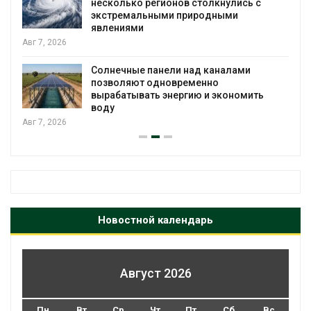
 с
экообменники для сбора вторсырья
Авг 6, 2026
Учёные предложили получать питьев
воду из воздуха с помощью ветра
Авг 6, 2026
ить
Новостной календарь
Август 2026
Пн
Вт
Ср
Чт
Пт
Сб
Вс