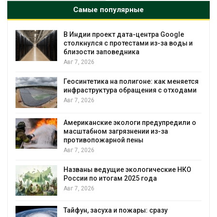
Самые популярные
gle
Дождевая вода с крыш может помоч
оды и
городам переживать жару
Авг 7, 2026
Минприроды потребовало ускорить
еняется
строительство мусорных объектов и
ходами
уборку контейнерных площадок
Авг 7, 2026
дили о
Панамский канал вновь ограничивает
загрузку судов из-за дефицита пресно
воды
Авг 6, 2026
е НКО
В китайской провинции Шэньси из-за
паводков эвакуировали более 140 тыс
человек
Авг 6, 2026
МЕГА и ВкусВилл установили