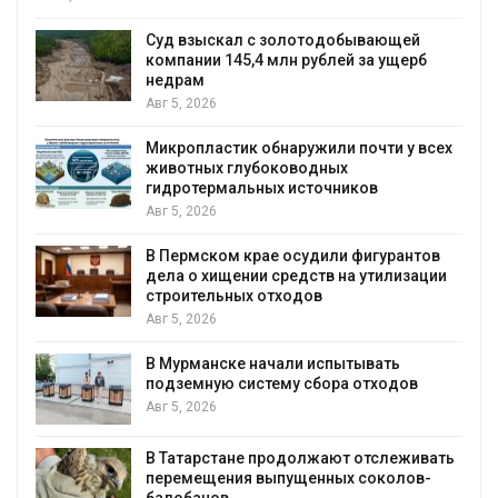
Авг 5, 2026
Спасённые от исчезновения крокодилы
всё чаще нападают на жителей
Малайзии
Авг 5, 2026
сех
В России изменили правила защиты от
паводков, лесоустройства, рыболовства
и регистрации пестицидов
Авг 5, 2026
в
ии
От спасения рек до цифровых экотроп:
определены финалисты Детского
экологического форума
Авг 4, 2026
Обратный разворот: Shell продаёт
европейские ВИЭ-активы и усиливает
ставку на нефть и газ
Авг 4, 2026
ать
Ливни и наводнения на юге Индии