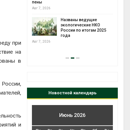
ожения в
пены
ды на фоне
Авг 7, 2026
 от пожаров
Авг 6
Названы ведущие
экологические НКО
х шин
России по итогам 2025
ться без
года
 и почти
реду при
Авг 7, 2026
я
ствие на
Авг 6
ованы в
России,
мателей,
Новостной календарь
Июнь 2026
льность
риятий и