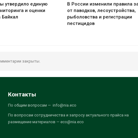
ы утвердило единую
В России изменили правила 
ниторинга и оценки
от паводков, лесоустройства,
а Байкал
рыболовства и регистрации
пестицидов
мментарии закрыты.
Контакты
По общим вопросам — info@nia.eco
По вопросам сотрудничества и запросу актуального прайса на
размещение материалов — eco@nia.eco