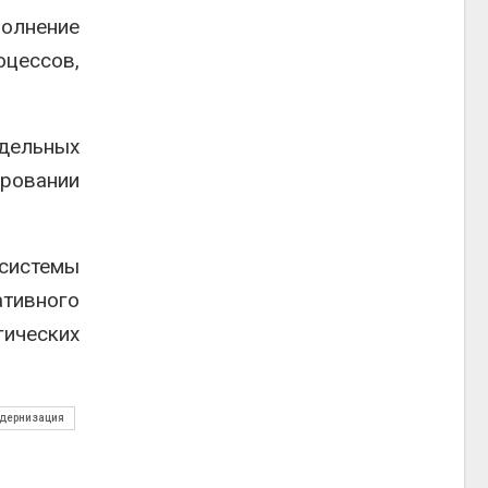
полнение
цессов,
.
тдельных
ировании
системы
ативного
ических
одернизация