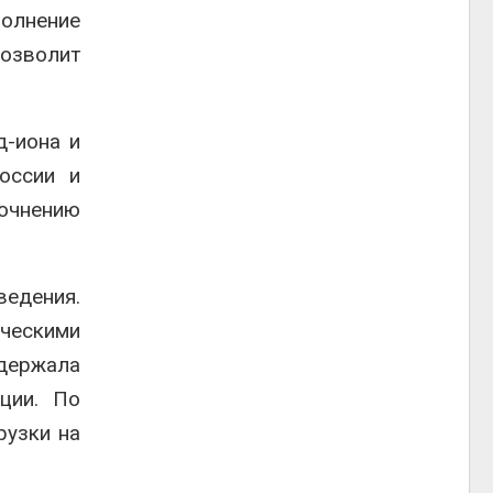
олнение
позволит
д-иона и
оссии и
очнению
едения.
ческими
держала
ции. По
рузки на