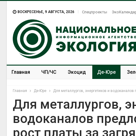
ВОСКРЕСЕНЬЕ, 9 АВГУСТА, 2026
Спецпроекты
ЭкоКаленда
Главная
ЧП/ЧС
Экоцид
Де-Юре
Зел
Спецпроекты
ЭкоЗОЖ
Главная
Де-Юре
Для металлургов, энергетиков и водоканалов 
Для металлургов, э
водоканалов предл
рост платы за загр