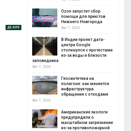
прир
Авг 7
Ozon запустит сбор
й
помощи для приютов
й контроль
Нижнего Новгорода
тически
ДЕ-ЮРЕ
Авг 7, 2026
ерок к
В Индии проект дата-
экон
центра Google
Авг 7
столкнулся с протестами
 ускорит
из-за воды и близости
нечной
заповедника
-за роста
Авг 7, 2026
ороны ИИ
Геосинтетика на
полигоне: как меняется
в
инфраструктура
ща Волги и
обращения с отходами
те может
Авг 7, 2026
рму почти в
конт
Американские экологи
Авг 7
предупредили о
масштабном загрязнении
требовал
из-за противопожарной