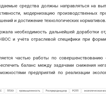
ождаемые средства должны направляться на вы
тивности, модернизацию производственных про
шений и достижение технологических нормативов
ержала необходимость дальнейшей доработки о
 НВОС и учёта отраслевой специфики при форм
ляется частью работы по совершенствованию 
беспечить баланс между задачами снижения нег
ожностями предприятий по реализации эколог
С
ППЭЭ
промышленность
Росприроднадзор
РСПП
экологическая м