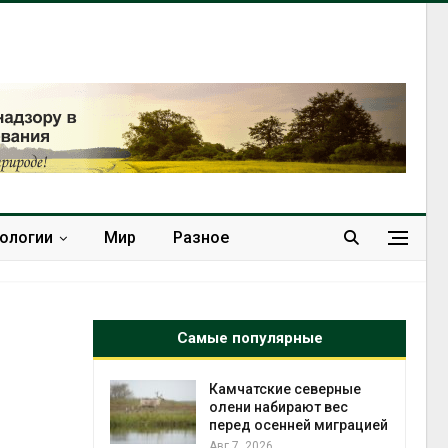
нологии
Мир
Разное
Самые популярные
к из
Камчатские северные
жет
олени набирают вес
ск жировой
перед осенней миграцией
ни
Авг 7, 2026