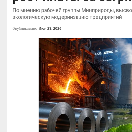
приро
По мнению рабочей группы Минприроды, высво
Авг 7, 2
экологическую модернизацию предприятий
Опубликовано
Июн 23, 2026
эконом
Авг 7, 2
контей
Авг 7, 2