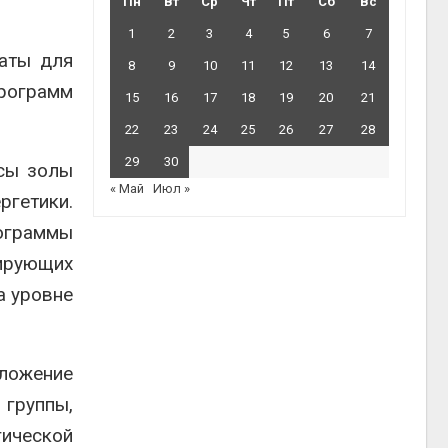
Пн
Вт
Ср
Чт
Пт
Сб
Вс
1
2
3
4
5
6
7
аты для
8
9
10
11
12
13
14
рограмм
15
16
17
18
19
20
21
22
23
24
25
26
27
28
29
30
осы золы
« Май
Июл »
гетики.
ограммы
ирующих
а уровне
дложение
 группы,
ической