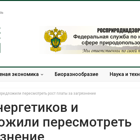
рь
еная экономика
Биоразнообразие
Наука и тех
предложили пересмотреть рост платы за загрязнение
нергетиков и
ожили пересмотреть
Тайфун, засуха и пожары:
Микропласти
сразу несколько
упаковки мо
язнение
регионов столкнулись с
усиливать ри
экстремальными
болезни пече