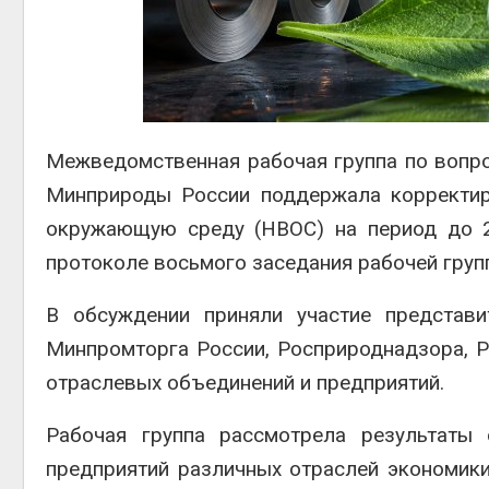
Авг 6, 2
Межведомственная рабочая группа по вопр
Минприроды России поддержала корректир
Авг 6, 2
окружающую среду (НВОС) на период до 2
протоколе восьмого заседания рабочей групп
В обсуждении приняли участие представи
Минпромторга России, Росприроднадзора, 
отраслевых объединений и предприятий.
Рабочая группа рассмотрела результаты 
предприятий различных отраслей экономики