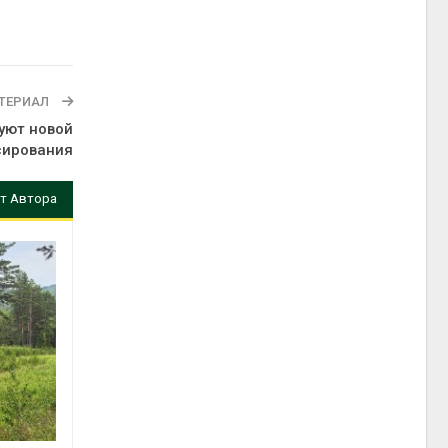
ТЕРИАЛ
уют новой
сирования
т Автора