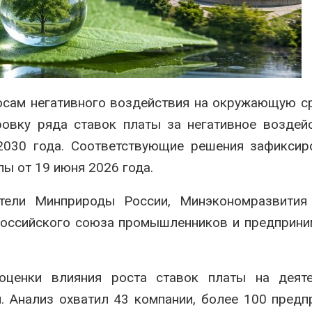
ограничивает загрузку
увеличить вл
судов из-за дефицита
защиту приро
пресной воды
роста ущерба
026
Авг 7, 2026
В китайской провинции
Дом из стары
Шэньси из-за паводков
может обходи
эвакуировали более 140
кондиционера
осам негативного воздействия на окружающую с
тыс. человек
без отоплени
овку ряда ставок платы за негативное воздей
026
Авг 7, 2026
030 года. Соответствующие решения зафиксир
ы от 19 июня 2026 года.
тели Минприроды России, Минэкономразвития 
Российского союза промышленников и предприни
оценки влияния роста ставок платы на деяте
. Анализ охватил 43 компании, более 100 предп