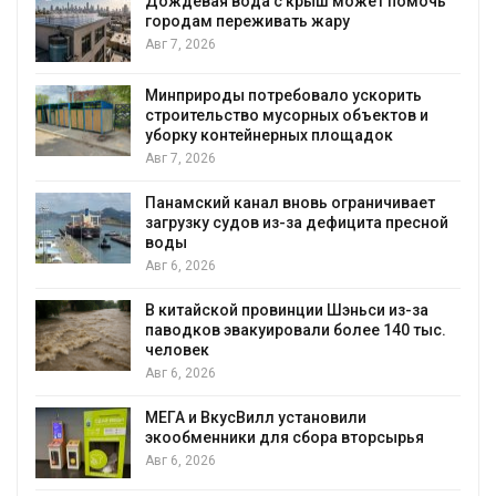
Дождевая вода с крыш может помочь
городам переживать жару
Авг 7, 2026
Минприроды потребовало ускорить
я
строительство мусорных объектов и
уборку контейнерных площадок
Авг 7, 2026
Панамский канал вновь ограничивает
загрузку судов из-за дефицита пресной
воды
Авг 6, 2026
В китайской провинции Шэньси из-за
паводков эвакуировали более 140 тыс.
человек
Авг 6, 2026
МЕГА и ВкусВилл установили
экообменники для сбора вторсырья
Авг 6, 2026